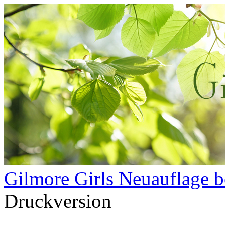
Gilmore Girls Neuauflage be
Druckversion