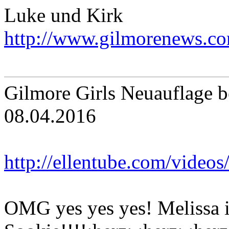
Luke und Kirk
http://www.gilmorenews.co
Gilmore Girls Neuauflage be
08.04.2016
http://ellentube.com/video
OMG yes yes yes! Melissa 