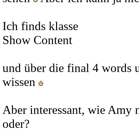
Ich finds klasse
Show Content
und über die final 4 words u
wissen
Aber interessant, wie Amy
oder?