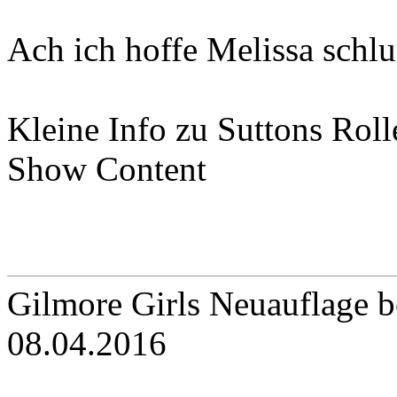
Ach ich hoffe Melissa schlu
Kleine Info zu Suttons Roll
Show Content
Gilmore Girls Neuauflage be
08.04.2016