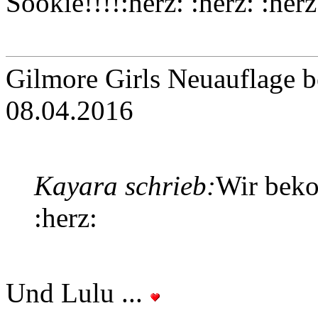
Sookie!!!!:herz: :herz: :herz
Gilmore Girls Neuauflage be
08.04.2016
Kayara schrieb:
Wir beko
:herz:
Und Lulu ...