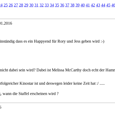
24
25
26
27
28
29
30
31
32
33
34
35
36
37
38
39
40
41
42
43
44
45
4
01.2016
inständig dass es ein Happyend für Rory und Jess geben wird :-)
 nicht dabei sein wird? Dabei ist Melissa McCarthy doch echt der Hamm
rfolgreicher Kinostar ist und deswegen leider keine Zeit hat :/ .....
 wann die Staffel erscheinen wird ?
6