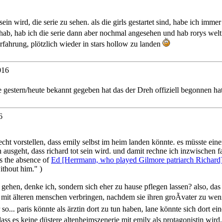
ein wird, die serie zu sehen. als die girls gestartet sind, habe ich imme
ab, hab ich die serie dann aber nochmal angesehen und hab rorys welt
erfahrung, plötzlich wieder in stars hollow zu landen
016
 gestern/heute bekannt gegeben hat das der Dreh offiziell begonnen ha
6
echt vorstellen, dass emily selbst im heim landen könnte. es müsste ein
ausgeht, dass richard tot sein wird. und damit rechne ich inzwischen f
is the absence of
Ed [Herrmann, who played Gilmore patriarch Richard
without him." )
 gehen, denke ich, sondern sich eher zu hause pflegen lassen? also, das g
it mit älteren menschen verbringen, nachdem sie ihren groÃvater zu wen
o... paris könnte als ärztin dort zu tun haben, lane könnte sich dort e
, dass es keine düstere altenheimszenerie mit emily als protagonistin wi