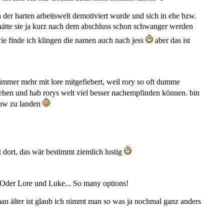
in der harten arbeitswelt demotiviert wurde und sich in ehe bzw.
 da hätte sie ja kurz nach dem abschluss schon schwanger werden
dwie finde ich klingen die namen auch nach jess
aber das ist
ch immer mehr mit lore mitgefiebert, weil rory so oft dumme
ehen und hab rorys welt viel besser nachempfinden können. bin
llow zu landen
t dort, das wär bestimmt ziemlich lustig
 Oder Lore und Luke... So many options!
 man älter ist glaub ich nimmt man so was ja nochmal ganz anders