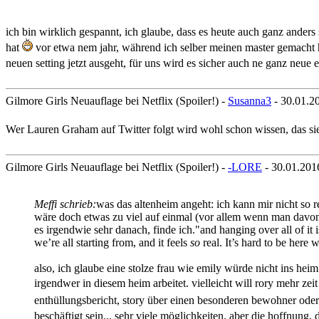
ich bin wirklich gespannt, ich glaube, dass es heute auch ganz anders s
hat
vor etwa nem jahr, während ich selber meinen master gemacht h
neuen setting jetzt ausgeht, für uns wird es sicher auch ne ganz neue 
Gilmore Girls Neuauflage bei Netflix (Spoiler!) -
Susanna3
- 30.01.2
Wer Lauren Graham auf Twitter folgt wird wohl schon wissen, das sie
Gilmore Girls Neuauflage bei Netflix (Spoiler!) -
-LORE
- 30.01.201
Meffi schrieb:
was das altenheim angeht: ich kann mir nicht so r
wäre doch etwas zu viel auf einmal (vor allem wenn man davon 
es irgendwie sehr danach, finde ich."and hanging over all of it 
we’re all starting from, and it feels
so
real. It’s hard to be here 
also, ich glaube eine stolze frau wie emily würde nicht ins heim
irgendwer in diesem heim arbeitet. vielleicht will rory mehr ze
enthüllungsbericht, story über einen besonderen bewohner oder s
beschäftigt sein... sehr viele möglichkeiten. aber die hoffnung