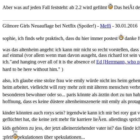
Aber was auf jeden Fall feststeht: ab 2.2 wird gefilmt
Das heiÃt de
Gilmore Girls Neuauflage bei Netflix (Spoiler!) -
Meffi
- 30.01.2016
sophie, ich finds sehr praktisch, dass du hier immer postest
danke f
was das altenheim angeht: ich kann mir nicht so recht vorstellen, das
auf einmal (vor allem wenn man davon ausgeht, dass richard tot sein 
ich."and hanging over all of it is the absence of
Ed [Herrmann, who pl
hard to be here without him." )
also, ich glaube eine stolze frau wie emily würde nicht ins heim gehen
heim arbeitet. vielleicht will rory mehr zeit mit älteren menschen ver
besonderen bewohner oder so... paris könnte als ärztin dort zu tun hab
hoffnung, dass es keine düstere altenheimszenerie mit emily als prot
kinder könnten auch rorys sein? irgendwie kann ich mir bei rory gut vor
geflüchtet hat, die keine zeit mehr für karriere lieÃen. allerdings sp
kids gehören zu jess, der jetzt alleinerziehender vater ist? das fänd
:pfeif
pekulationen über spekulationen...