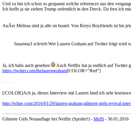
Und va bin ich schon so gespannt welche references aus den vergan
Ich hoffe ja sie ziehen Trump ordentlich in den Dreck. Da freu ich mi
AuÃer Melissa sind ja alle on board. Von Rorys Boyfriends ist bis jetz
Susanna3 schrieb:
Wer Lauren Graham auf Twitter folgt wird wo
Ja, ich habs auch gesehen
Auch Netflix hat ja endlich auf Twitter 
https://twitter.com/thelaurengraham
[COLOR="Red"]
--- Beitrag hinzugefügt um: 18:41 Uhr. --- Verschmelzung, da weniger als 24 Studen alt. ---
[/COLOR]Ach ja, dieses Interview mit Lauren fand ich sehr lesenswe
http://tvline.com/2016/01/29/lauren-graham-gilmore-girls-revival-inter
Gilmore Girls Neuauflage bei Netflix (Spoiler!) -
Meffi
- 30.01.2016