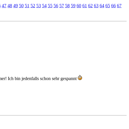
6
47
48
49
50
51
52
53
54
55
56
57
58
59
60
61
62
63
64
65
66
67
er! Ich bin jedenfalls schon sehr gespannt