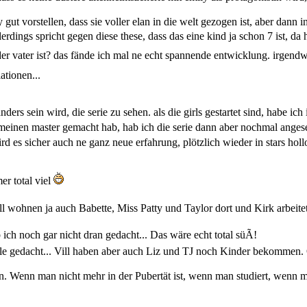
gut vorstellen, dass sie voller elan in die welt gezogen ist, aber dann 
 allerdings spricht gegen diese these, dass das eine kind ja schon 7 ist,
ender vater ist? das fände ich mal ne echt spannende entwicklung. irgen
ationen...
nders sein wird, die serie zu sehen. als die girls gestartet sind, habe i
meinen master gemacht hab, hab ich die serie dann aber nochmal anges
wird es sicher auch ne ganz neue erfahrung, plötzlich wieder in stars ho
er total viel
ll wohnen ja auch Babette, Miss Patty und Taylor dort und Kirk arbeite
b ich noch gar nicht dran gedacht... Das wäre echt total süÃ!
le gedacht... Vill haben aber auch Liz und TJ noch Kinder bekommen.
cken. Wenn man nicht mehr in der Pubertät ist, wenn man studiert, wenn