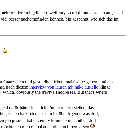
r mehr mit lore mitgefiebert, weil rory so oft dumme sachen angestellt
 viel besser nachempfinden können. bin gespannt, wie sich das im
t.
en finanziellen und gesundheitlichen totalabsturz geben, und das
ast. nach diesem
interview von lauren mit mike ausiello
klingt
]
, which, obviously the [revival] addresses. But that’s where
eld dafür hätte sie ja. ich könnte mir vorstellen, dass
ig gesehen hat? oder sie schreibt über irgendetwas dort,
inen job gesucht haben, emily könnte ehrenamtlich dort
rd, möchte ich mir erstmal auch nicht nehmen lassen