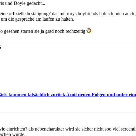
is und Doyle gedacht...
n eine offizielle bestätigung? das mit rorys boyfriends hab ich mich au
, um die gespräche am laufen zu halten.
o gesehen starten sie ja grad noch rechtzeitig
6
irls kommen tatsächlich zurück â mit neuen Folgen und unter ein
dwie einrichten? als nebencharakter wird sie sicher nicht soo viel scree
tmachen würde.