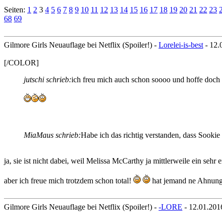
Seiten:
1
2
3
4
5
6
7
8
9
10
11
12
13
14
15
16
17
18
19
20
21
22
23
68
69
Gilmore Girls Neuauflage bei Netflix (Spoiler!) -
Lorelei-is-best
- 12.
[/COLOR]
jutschi schrieb:
ich freu mich auch schon soooo und hoffe doch 
MiaMaus schrieb:
Habe ich das richtig verstanden, dass Sookie
ja, sie ist nicht dabei, weil Melissa McCarthy ja mittlerweile ein sehr e
aber ich freue mich trotzdem schon total!
hat jemand ne Ahnung,
Gilmore Girls Neuauflage bei Netflix (Spoiler!) -
-LORE
- 12.01.201