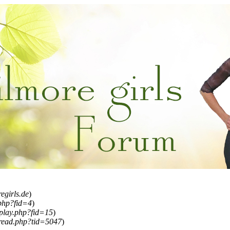
regirls.de
)
.php?fid=4
)
splay.php?fid=15
)
read.php?tid=5047
)