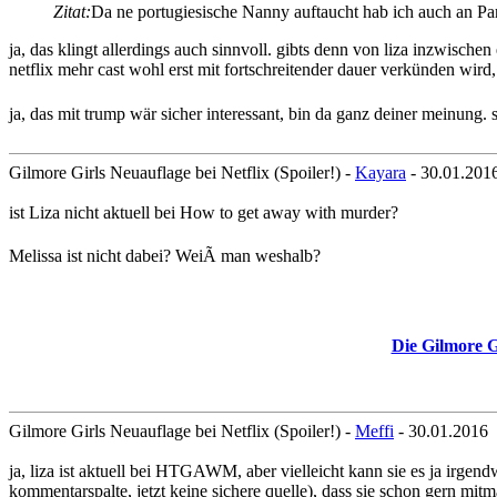
Zitat:
Da ne portugiesische Nanny auftaucht hab ich auch an Par
ja, das klingt allerdings auch sinnvoll. gibts denn von liza inzwische
netflix mehr cast wohl erst mit fortschreitender dauer verkünden wird
ja, das mit trump wär sicher interessant, bin da ganz deiner meinung. s
Gilmore Girls Neuauflage bei Netflix (Spoiler!) -
Kayara
- 30.01.201
ist Liza nicht aktuell bei How to get away with murder?
Melissa ist nicht dabei? WeiÃ man weshalb?
Die Gilmore G
Gilmore Girls Neuauflage bei Netflix (Spoiler!) -
Meffi
- 30.01.2016
ja, liza ist aktuell bei HTGAWM, aber vielleicht kann sie es ja irgen
kommentarspalte, jetzt keine sichere quelle), dass sie schon gern mi