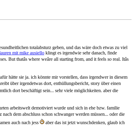
gesundheitlichen totalabsturz geben, und das wäre doch etwas zu viel
lauren mit mike ausiello
klingt es irgendwie sehr danach, finde
es. But thatâs where weâre all starting from, and it feels
so
real. Itâs
für hätte sie ja. ich könnte mir vorstellen, dass irgendwer in diesem
reibt über irgendetwas dort, enthüllungsbericht, story über einen
lich dort beschäftigt sein... sehr viele möglichkeiten. aber die
harten arbeitswelt demotiviert wurde und sich in ehe bzw. familie
ja kurz nach dem abschluss schon schwanger werden müssen... oder die
e namen auch nach jess
aber das ist jetzt wunschdenken, glaub ich