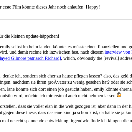
r erste Film könnte dieses Jahr noch anlaufen. Happy!
ür die kleinen update-häppchen!
s emily selbst im heim landen könnte. es müsste einen finanziellen und 
wird. und damit rechne ich inzwischen fast. nach diesem
interview von 
ayed Gilmore patriarch Richard]
, which, obviously the [revival] address
, denke ich, sondern sich eher zu hause pflegen lassen? also, das geld da
bringen, nachdem sie ihren groÃvater zu wenig gesehen hat? oder sie sch
en, lane könnte sich dort einen job gesucht haben, emily könnte ehrenamt
agonistin wird, möchte ich mir erstmal auch nicht nehmen lassen
stellen, dass sie voller elan in die welt gezogen ist, aber dann in der 
richt gegen diese these, dass das eine kind ja schon 7 ist, da hätte sie 
e ich mal ne echt spannende entwicklung. irgendwie finde ich klingen di