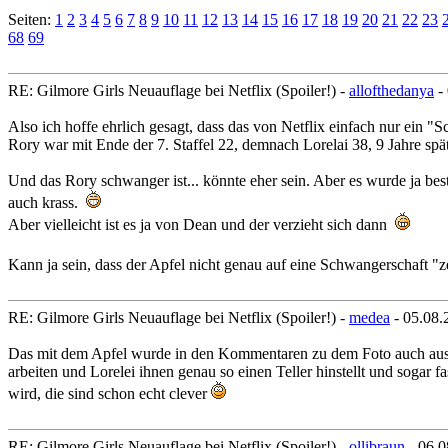
Seiten:
1
2
3
4
5
6
7
8
9
10
11
12
13
14
15
16
17
18
19
20
21
22
23
68
69
RE: Gilmore Girls Neuauflage bei Netflix (Spoiler!) -
allofthedanya
-
Also ich hoffe ehrlich gesagt, dass das von Netflix einfach nur ein "Sc
Rory war mit Ende der 7. Staffel 22, demnach Lorelai 38, 9 Jahre späte
Und das Rory schwanger ist... könnte eher sein. Aber es wurde ja be
auch krass.
Aber vielleicht ist es ja von Dean und der verzieht sich dann
Kann ja sein, dass der Apfel nicht genau auf eine Schwangerschaft "z
RE: Gilmore Girls Neuauflage bei Netflix (Spoiler!) -
medea
- 05.08.
Das mit dem Apfel wurde in den Kommentaren zu dem Foto auch ausführl
arbeiten und Lorelei ihnen genau so einen Teller hinstellt und sogar 
wird, die sind schon echt clever
RE: Gilmore Girls Neuauflage bei Netflix (Spoiler!) -
ollibraun
- 06.0