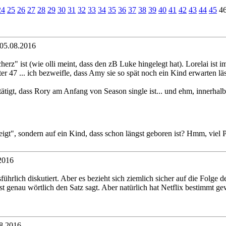
24
25
26
27
28
29
30
31
32
33
34
35
36
37
38
39
40
41
42
43
44
45
4
 05.08.2016
herz" ist (wie olli meint, dass den zB Luke hingelegt hat). Lorelai ist 
r 47 ... ich bezweifle, dass Amy sie so spät noch ein Kind erwarten lässt
stätigt, dass Rory am Anfang von Season single ist... und ehm, innerh
eigt", sondern auf ein Kind, dass schon längst geboren ist? Hmm, viel
2016
ich diskutiert. Aber es bezieht sich ziemlich sicher auf die Folge der
fast genau wörtlich den Satz sagt. Aber natürlich hat Netflix bestimmt
8.2016