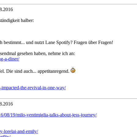
8.2016
tändigkeit halber:
h bestimmt... und nutzt Lane Spotify? Fragen über Fragen!
ausendmal gesehen haben, nehme ich an:
g-a-diner/
el. Die sind auch... appetitanregend.
-impacted-the-revival-in-one-way/
8.2016
08/19/milo-ventimiglia-talks-about-jess-journey/
-lorelai-and-emily/
tflix/