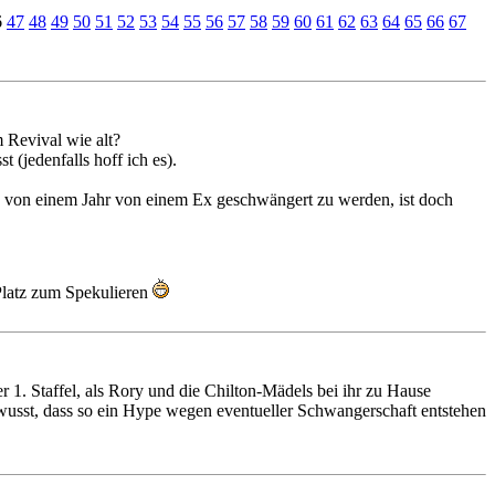
6
47
48
49
50
51
52
53
54
55
56
57
58
59
60
61
62
63
64
65
66
67
im Revival wie alt?
 (jedenfalls hoff ich es).
alb von einem Jahr von einem Ex geschwängert zu werden, ist doch
 Platz zum Spekulieren
 1. Staffel, als Rory und die Chilton-Mädels bei ihr zu Hause
 gewusst, dass so ein Hype wegen eventueller Schwangerschaft entstehen