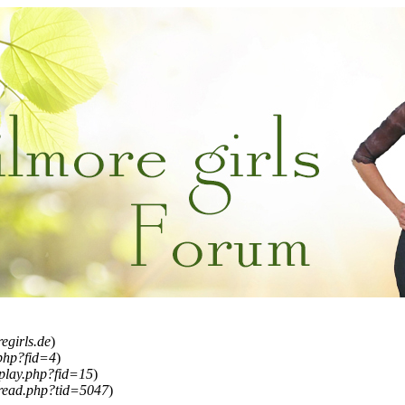
regirls.de
)
.php?fid=4
)
splay.php?fid=15
)
read.php?tid=5047
)