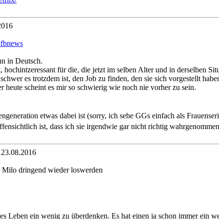
2016
l#fbnews
un in Deutsch.
 hochintzeressant für die, die jetzt im selben Alter und in derselben Si
 schwer es trotzdem ist, den Job zu finden, den sie sich vorgestellt hab
 heute scheint es mir so schwierig wie noch nie vorher zu sein.
engeneration etwas dabei ist (sorry, ich sehe GGs einfach als Frauenser
ffensichtlich ist, dass ich sie irgendwie gar nicht richtig wahrgenommen
 23.08.2016
lte Milo dringend wieder loswerden
s Leben ein wenig zu überdenken. Es hat einen ja schon immer ein wenig