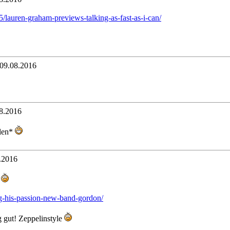
lauren-graham-previews-talking-as-fast-as-i-can/
 09.08.2016
8.2016
llen*
.2016
n
g-his-passion-new-band-gordon/
g gut! Zeppelinstyle