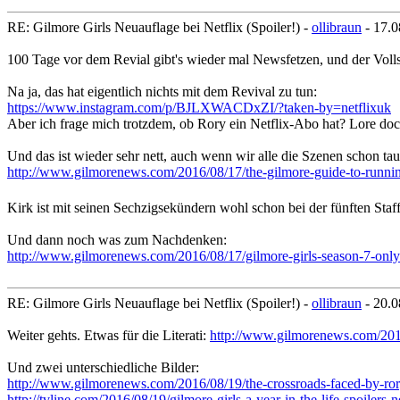
RE: Gilmore Girls Neuauflage bei Netflix (Spoiler!) -
ollibraun
- 17.0
100 Tage vor dem Revial gibt's wieder mal Newsfetzen, und der Volls
Na ja, das hat eigentlich nichts mit dem Revival zu tun:
https://www.instagram.com/p/BJLXWACDxZI/?taken-by=netflixuk
Aber ich frage mich trotzdem, ob Rory ein Netflix-Abo hat? Lore doc
Und das ist wieder sehr nett, auch wenn wir alle die Szenen schon t
http://www.gilmorenews.com/2016/08/17/the-gilmore-guide-to-runnin
Kirk ist mit seinen Sechzigsekündern wohl schon bei der fünften Staff
Und dann noch was zum Nachdenken:
http://www.gilmorenews.com/2016/08/17/gilmore-girls-season-7-only
RE: Gilmore Girls Neuauflage bei Netflix (Spoiler!) -
ollibraun
- 20.0
Weiter gehts. Etwas für die Literati:
http://www.gilmorenews.com/2016/
Und zwei unterschiedliche Bilder:
http://www.gilmorenews.com/2016/08/19/the-crossroads-faced-by-rory
http://tvline.com/2016/08/19/gilmore-girls-a-year-in-the-life-spoilers-ne