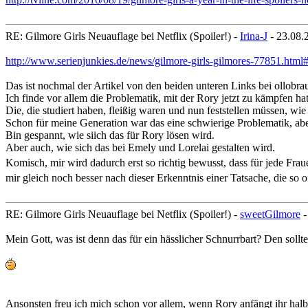
RE: Gilmore Girls Neuauflage bei Netflix (Spoiler!) -
Irina-J
- 23.08.
http://www.serienjunkies.de/news/gilmore-girls-gilmores-77851.htm
Das ist nochmal der Artikel von den beiden unteren Links bei ollobra
Ich finde vor allem die Problematik, mit der Rory jetzt zu kämpfen hat,
Die, die studiert haben, fleißig waren und nun feststellen müssen, wie
Schon für meine Generation war das eine schwierige Problematik, aber
Bin gespannt, wie siich das für Rory lösen wird.
Aber auch, wie sich das bei Emely und Lorelai gestalten wird.
Komisch, mir wird dadurch erst so richtig bewusst, dass für jede Frau
mir gleich noch besser nach dieser Erkenntnis einer Tatsache, die so o
RE: Gilmore Girls Neuauflage bei Netflix (Spoiler!) -
sweetGilmore
-
Mein Gott, was ist denn das für ein hässlicher Schnurrbart? Den sol
Ansonsten freu ich mich schon vor allem, wenn Rory anfängt ihr halbe