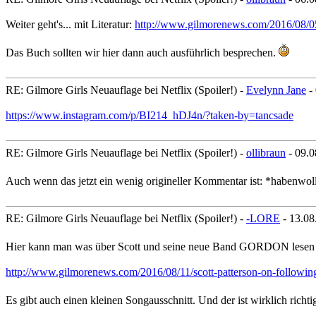
Weiter geht's... mit Literatur:
http://www.gilmorenews.com/2016/08/05/
Das Buch sollten wir hier dann auch ausführlich besprechen.
RE: Gilmore Girls Neuauflage bei Netflix (Spoiler!) -
Evelynn Jane
-
https://www.instagram.com/p/BI214_hDJ4n/?taken-by=tancsade
RE: Gilmore Girls Neuauflage bei Netflix (Spoiler!) -
ollibraun
- 09.0
Auch wenn das jetzt ein wenig origineller Kommentar ist: *habenwo
RE: Gilmore Girls Neuauflage bei Netflix (Spoiler!) -
-LORE
- 13.08
Hier kann man was über Scott und seine neue Band GORDON lese
http://www.gilmorenews.com/2016/08/11/scott-patterson-on-followin
Es gibt auch einen kleinen Songausschnitt. Und der ist wirklich richti