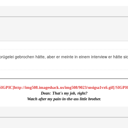
 prügelei gebrochen hätte, aber er meinte in einem interview er hätte s
SIGPIC]http://img508.imageshack.us/img508/9023/snsigsa1vx6.gif[/SIGPI
Dean:
That's my job, right?
Watch after my pain-in-the-ass little brother.