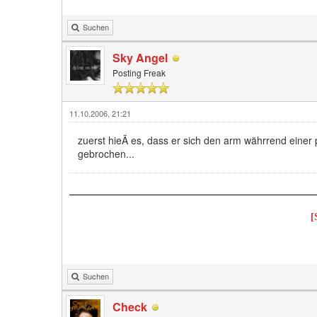
Suchen
Sky Angel
Posting Freak
11.10.2006, 21:21
zuerst hieÃ es, dass er sich den arm währrend einer
gebrochen...
[
Suchen
Check