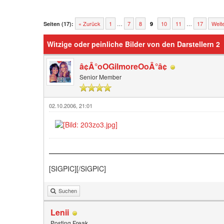
« Zurück
1
…
7
8
10
11
…
17
Weite
Seiten (17):
9
Witzige oder peinliche Bilder von den Darstellern 2
â¢Â°oOGilmoreOoÂ°â¢
Senior Member
02.10.2006, 21:01
[SIGPIC][/SIGPIC]
Suchen
Lenii
Posting Freak