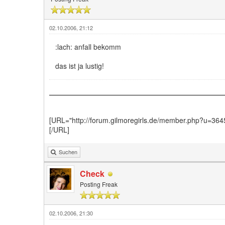
02.10.2006, 21:12
:lach: anfall bekomm
das ist ja lustig!
[URL="http://forum.gilmoregirls.de/member.php?u=364
[/URL]
Suchen
Check
Posting Freak
02.10.2006, 21:30