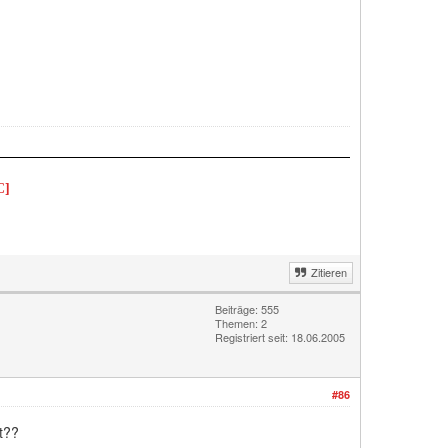
C]
Zitieren
Beiträge: 555
Themen: 2
Registriert seit: 18.06.2005
#86
t??