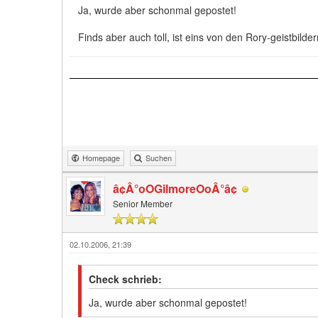
Ja, wurde aber schonmal gepostet!
Finds aber auch toll, ist eins von den Rory-geistbilder
Homepage
Suchen
â¢Â°oOGilmoreOoÂ°â¢
Senior Member
02.10.2006, 21:39
Check schrieb:
Ja, wurde aber schonmal gepostet!