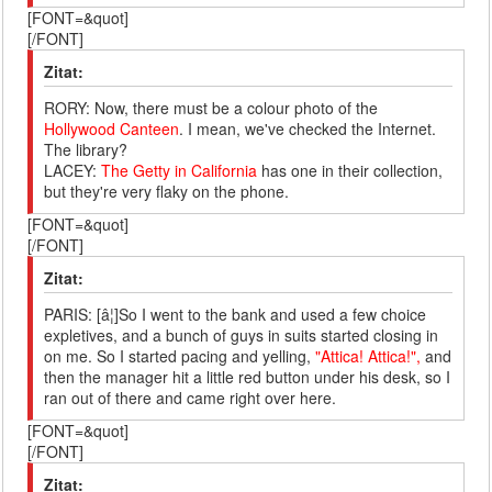
[FONT=&quot]
[/FONT]
Zitat:
RORY: Now, there must be a colour photo of the
Hollywood Canteen
. I mean, we've checked the Internet.
The library?
LACEY:
The Getty in California
has one in their collection,
but they're very flaky on the phone.
[FONT=&quot]
[/FONT]
Zitat:
PARIS: [â¦]So I went to the bank and used a few choice
expletives, and a bunch of guys in suits started closing in
on me. So I started pacing and yelling,
"Attica! Attica!",
and
then the manager hit a little red button under his desk, so I
ran out of there and came right over here.
[FONT=&quot]
[/FONT]
Zitat: