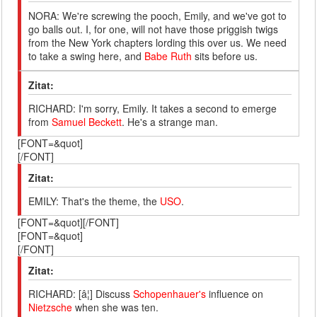
NORA: We're screwing the pooch, Emily, and we've got to
go balls out. I, for one, will not have those priggish twigs
from the New York chapters lording this over us. We need
to take a swing here, and
Babe Ruth
sits before us.
Zitat:
RICHARD: I'm sorry, Emily. It takes a second to emerge
from
Samuel Beckett
. He's a strange man.
[FONT=&quot]
[/FONT]
Zitat:
EMILY: That's the theme, the
USO
.
[FONT=&quot][/FONT]
[FONT=&quot]
[/FONT]
Zitat:
RICHARD: [â¦] Discuss
Schopenhauer's
influence on
Nietzsche
when she was ten.