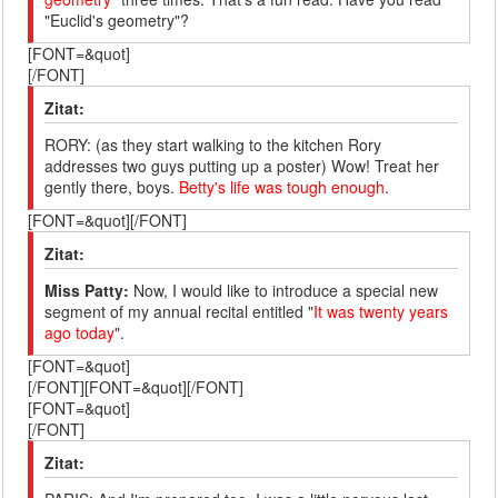
"Euclid's geometry"?
[FONT=&quot]
[/FONT]
Zitat:
RORY: (as they start walking to the kitchen Rory
addresses two guys putting up a poster) Wow! Treat her
gently there, boys.
Betty's life was tough enough
.
[FONT=&quot][/FONT]
Zitat:
Miss Patty:
Now, I would like to introduce a special new
segment of my annual recital entitled "
It was twenty years
ago today
".
[FONT=&quot]
[/FONT][FONT=&quot][/FONT]
[FONT=&quot]
[/FONT]
Zitat: