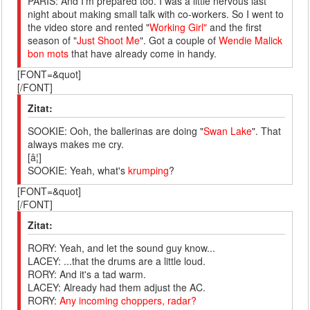
PARIS: And I'm prepared too. I was a little nervous last
night about making small talk with co-workers. So I went to
the video store and rented "
Working Girl"
and the first
season of "
Just Shoot Me
". Got a couple of
Wendie Malick
bon mots
that have already come in handy.
[FONT=&quot]
[/FONT]
Zitat:
SOOKIE: Ooh, the ballerinas are doing "
Swan Lake
". That
always makes me cry.
[â¦]
SOOKIE: Yeah, what's
krumping
?
[FONT=&quot]
[/FONT]
Zitat:
RORY: Yeah, and let the sound guy know...
LACEY: ...that the drums are a little loud.
RORY: And it's a tad warm.
LACEY: Already had them adjust the AC.
RORY:
Any incoming choppers, radar?