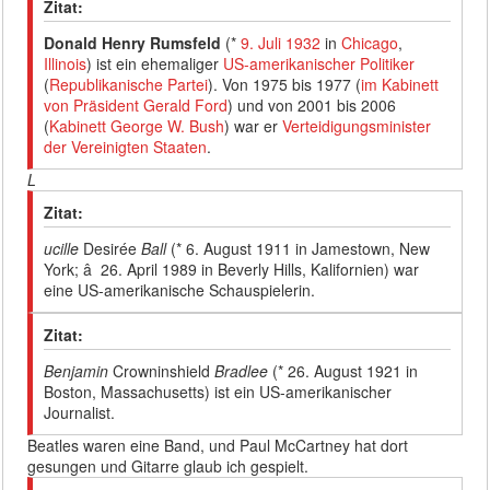
Zitat:
Donald Henry Rumsfeld
(*
9. Juli
1932
in
Chicago
,
Illinois
) ist ein ehemaliger
US-amerikanischer
Politiker
(
Republikanische Partei
). Von 1975 bis 1977 (
im Kabinett
von Präsident Gerald Ford
) und von 2001 bis 2006
(
Kabinett George W. Bush
) war er
Verteidigungsminister
der Vereinigten Staaten
.
L
Zitat:
ucille
Desirée
Ball
(* 6. August 1911 in Jamestown, New
York; â 26. April 1989 in Beverly Hills, Kalifornien) war
eine US-amerikanische Schauspielerin.
Zitat:
Benjamin
Crowninshield
Bradlee
(* 26. August 1921 in
Boston, Massachusetts) ist ein US-amerikanischer
Journalist.
Beatles waren eine Band, und Paul McCartney hat dort
gesungen und Gitarre glaub ich gespielt.