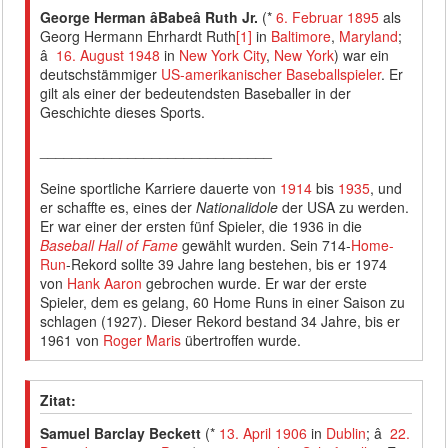
George Herman âBabeâ Ruth Jr.
(*
6. Februar
1895
als
Georg Hermann Ehrhardt Ruth
[1]
in
Baltimore
,
Maryland
;
â
16. August
1948
in
New York City
,
New York
) war ein
deutschstämmiger
US-amerikanischer
Baseballspieler
. Er
gilt als einer der bedeutendsten Baseballer in der
Geschichte dieses Sports.
_____________________________
Seine sportliche Karriere dauerte von
1914
bis
1935
, und
er schaffte es, eines der
Nationalidole
der USA zu werden.
Er war einer der ersten fünf Spieler, die 1936 in die
Baseball Hall of Fame
gewählt wurden. Sein 714-
Home-
Run
-Rekord sollte 39 Jahre lang bestehen, bis er 1974
von
Hank Aaron
gebrochen wurde. Er war der erste
Spieler, dem es gelang, 60 Home Runs in einer Saison zu
schlagen (1927). Dieser Rekord bestand 34 Jahre, bis er
1961 von
Roger Maris
übertroffen wurde.
Zitat:
Samuel Barclay Beckett
(*
13. April
1906
in
Dublin
; â
22.