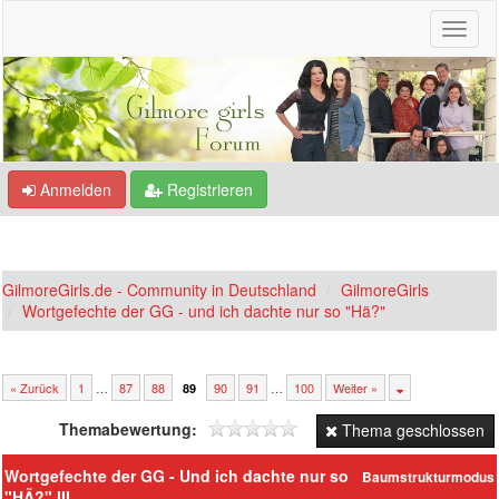
Anmelden
Registrieren
GilmoreGirls.de - Community in Deutschland
GilmoreGirls
Wortgefechte der GG - und ich dachte nur so "Hä?"
« Zurück
1
…
87
88
90
91
…
100
Weiter »
89
Themabewertung:
Thema geschlossen
Wortgefechte der GG - Und ich dachte nur so
Baumstrukturmodus
"HÃ?" III