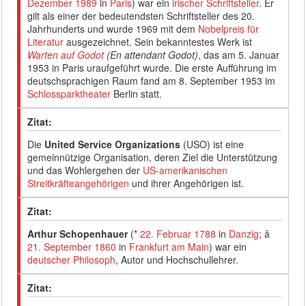
Dezember
1989
in
Paris
) war ein
irischer Schriftsteller
. Er
gilt als einer der bedeutendsten Schriftsteller des 20.
Jahrhunderts und wurde 1969 mit dem
Nobelpreis für
Literatur
ausgezeichnet. Sein bekanntestes Werk ist
Warten auf Godot
(En attendant Godot)
, das am 5. Januar
1953 in Paris uraufgeführt wurde. Die erste Aufführung im
deutschsprachigen Raum fand am 8. September 1953 im
Schlossparktheater
Berlin statt.
Zitat:
Die
United Service Organizations
(USO) ist eine
gemeinnützige Organisation, deren Ziel die Unterstützung
und das Wohlergehen der
US-amerikanischen
Streitkräfteangehörigen
und ihrer Angehörigen ist.
Zitat:
Arthur Schopenhauer
(*
22. Februar
1788
in
Danzig
; â
21. September
1860
in
Frankfurt am Main
) war ein
deutscher
Philosoph
, Autor und Hochschullehrer.
Zitat: