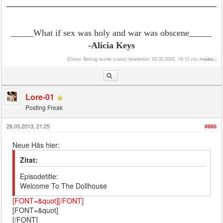
_____What if sex was holy and war was obscene
_____
-Alicia Keys
(Dieser Beitrag wurde zuletzt bearbeitet: 03.02.2022, 19:12 von
medea
.)
Lore-01
Posting Freak
28.05.2013, 21:25
#886
Neue Häs hier:
Zitat:
Episodetitle:
Welcome To The Dollhouse
[FONT=&quot][/FONT]
[FONT=&quot]
[/FONT]