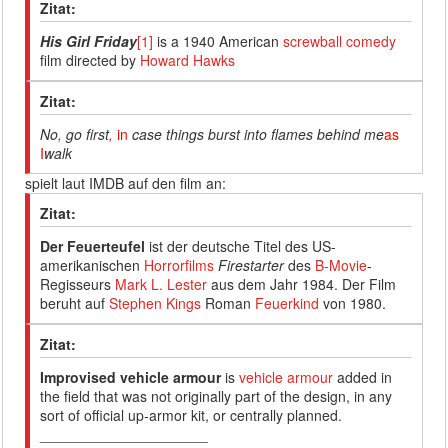
Zitat:
His Girl Friday
[1]
is a 1940 American
screwball comedy
film directed by
Howard Hawks
Zitat:
No
,
go first
,
in
case things burst into flames behind me
as
I
walk
spielt laut IMDB auf den film an:
Zitat:
Der Feuerteufel
ist der deutsche Titel des US-
amerikanischen
Horrorfilms
Firestarter
des
B-Movie
-
Regisseurs
Mark L. Lester
aus dem Jahr 1984. Der Film
beruht auf
Stephen Kings
Roman
Feuerkind
von 1980.
Zitat:
Improvised vehicle armour
is
vehicle armour
added in
the field that was not originally part of the design, in any
sort of official up-armor kit, or centrally planned.
_____________________