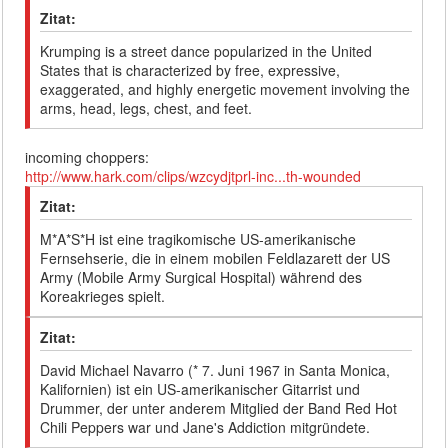
Zitat:
Krumping is a street dance popularized in the United
States that is characterized by free, expressive,
exaggerated, and highly energetic movement involving the
arms, head, legs, chest, and feet.
incoming choppers:
http://www.hark.com/clips/wzcydjtprl-inc...th-wounded
Zitat:
M*A*S*H ist eine tragikomische US-amerikanische
Fernsehserie, die in einem mobilen Feldlazarett der US
Army (Mobile Army Surgical Hospital) während des
Koreakrieges spielt.
Zitat:
David Michael Navarro (* 7. Juni 1967 in Santa Monica,
Kalifornien) ist ein US-amerikanischer Gitarrist und
Drummer, der unter anderem Mitglied der Band Red Hot
Chili Peppers war und Jane's Addiction mitgründete.