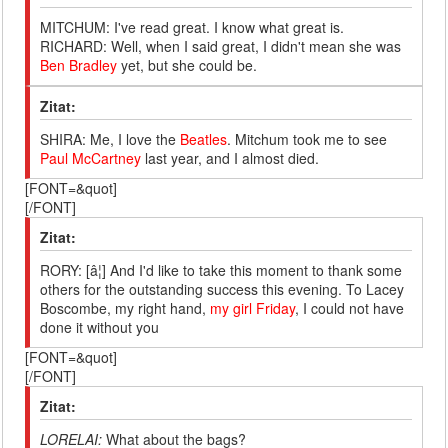
MITCHUM: I've read great. I know what great is.
RICHARD: Well, when I said great, I didn't mean she was
Ben Bradley
yet, but she could be.
Zitat:
SHIRA: Me, I love the
Beatles
. Mitchum took me to see
Paul McCartney
last year, and I almost died.
[FONT=&quot]
[/FONT]
Zitat:
RORY: [â¦] And I'd like to take this moment to thank some
others for the outstanding success this evening. To Lacey
Boscombe, my right hand,
my girl Friday
, I could not have
done it without you
[FONT=&quot]
[/FONT]
Zitat:
LORELAI
:
What about the bags?