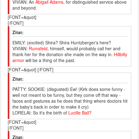
VIVIAN: An
Abigail Adams
, for distinguished service above
and beyond.
[FONT=&quot]
[/FONT]
Zitat:
EMILY: (excited) Shira? Shira Huntzberger's here?
VIVIAN:
Rumsfeld
, himself, would probably call her and
thank her for the donation she made on the way in.
Hillbilly
armor
will be a thing of the past.
[FONT=&quot] [/FONT]
Zitat:
PATTY: SOOKIE: (disgusted) Ew! (Kirk does some funny -
well not meant to be funny, but they come off that way -
faces and gestures as he does that thing where doctors hit
the baby's back in order to make it cry)
LORELAI: So it's the birth of
Lucille Ball?
[FONT=&quot]
[/FONT]
Zitat: