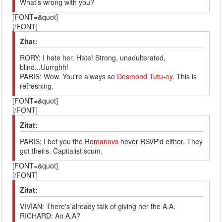
What's wrong with you?
[FONT=&quot]
[/FONT]
Zitat:
RORY: I hate her. Hate! Strong, unadulterated,
blind...Uurrghh!
PARIS: Wow. You're always so
Desmond Tutu-ey.
This is
refreshing.
[FONT=&quot]
[/FONT]
Zitat:
PARIS: I bet you the Ro
manovs
never RSVP'd either. They
got theirs. Capitalist scum.
[FONT=&quot]
[/FONT]
Zitat:
VIVIAN: There's already talk of giving her the A.A.
RICHARD: An A.A?