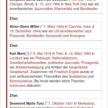
Chicago
,
Illinois
; â
13. Juni
1986
in
New York City
) war ein
amerikanischer
Jazzmusiker
(
Klarinettist
) und
Bandleader
.
Zitat:
Alton Glenn Miller
(*
1. März
1904
in
Clarinda
,
Iowa
; â
15. Dezember
1944
) war ein
US-amerikanischer
Jazz-
Posaunist
,
Bandleader
,
Komponist
und
Arrangeur
.
Zitat:
Karl Marx
[1]
(*
5. Mai
1818
in
Trier
; â
14. März
1883
in
London
) war ein
Philosoph
,
Nationalökonom
,
Gesellschaftstheoretiker
,
politischer
Journalist
,
Protagonist
der
Arbeiterbewegung
und Kritiker der
bürgerlichen
Gesellschaft
. Zusammen mit
Friedrich Engels
wurde er
zum einflussreichsten Theoretiker des
Sozialismus
und
Kommunismus
. Bis heute werden seine Theorien
kontrovers
diskutiert.
Zitat:
Desmond Mpilo Tutu
(*
7. Oktober
1931
in
Klerksdorp
,
Südafrika
) ist ein ehemaliger
anglikanischer
Erzbischof