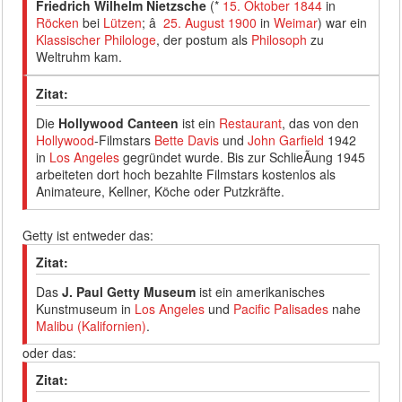
Friedrich Wilhelm Nietzsche
(*
15. Oktober
1844
in
Röcken
bei
Lützen
; â
25. August
1900
in
Weimar
) war ein
Klassischer Philologe
, der postum als
Philosoph
zu
Weltruhm kam.
Zitat:
Die
Hollywood Canteen
ist ein
Restaurant
, das von den
Hollywood
-Filmstars
Bette Davis
und
John Garfield
1942
in
Los Angeles
gegründet wurde. Bis zur SchlieÃung 1945
arbeiteten dort hoch bezahlte Filmstars kostenlos als
Animateure, Kellner, Köche oder Putzkräfte.
Getty ist entweder das:
Zitat:
Das
J. Paul Getty Museum
ist ein amerikanisches
Kunstmuseum in
Los Angeles
und
Pacific Palisades
nahe
Malibu (Kalifornien)
.
oder das:
Zitat: