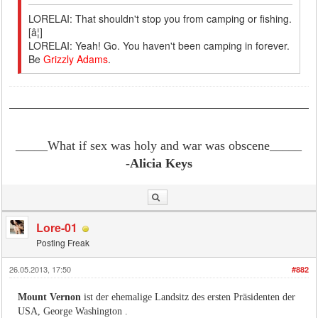
LORELAI: That shouldn't stop you from camping or fishing.
[â¦]
LORELAI: Yeah! Go. You haven't been camping in forever.
Be
Grizzly Adams
.
_____What if sex was holy and war was obscene
_____
-Alicia Keys
Lore-01
Posting Freak
26.05.2013, 17:50
#882
Mount Vernon
ist der ehemalige Landsitz des ersten Präsidenten der
USA, George Washington .