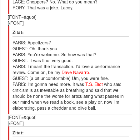
LACE: Choppers? No. What do you mean?
RORY: That was a joke, Lacey.
[FONT=&quot]
[/FONT]
Zitat:
PARIS: Appetizers?
GUEST: Oh, thank you.
PARIS: You're welcome. So how was that?
GUEST: It was fine, very good.
PARIS: I meant the transaction. I'd love a performance
review. Come on, be my
Dave Navarro.
GUEST: (a bit uncomfortable) Um, you were fine.
PARIS: I'm gonna need more. It was
T.S. Eliot
who said
criticism is as inevitable as breathing and said that we
should be none the worse for articulating what passes in
our mind when we read a book, see a play or, now I'm
elaborating, pass a cheddar and olive ball.
[FONT=&quot]
[/FONT]
Zitat: