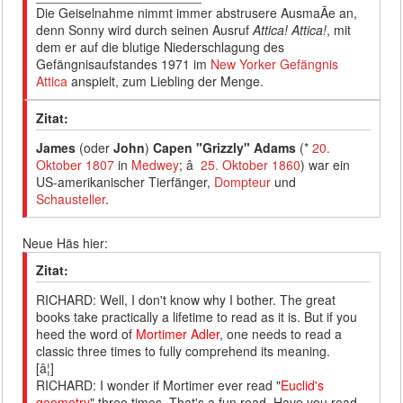
Die Geiselnahme nimmt immer abstrusere AusmaÃe an,
denn Sonny wird durch seinen Ausruf
Attica! Attica!
, mit
dem er auf die blutige Niederschlagung des
Gefängnisaufstandes 1971 im
New Yorker Gefängnis
Attica
anspielt, zum Liebling der Menge.
Zitat:
James
(oder
John
)
Capen "Grizzly" Adams
(*
20.
Oktober
1807
in
Medwey
; â
25. Oktober
1860
) war ein
US-amerikanischer Tierfänger,
Dompteur
und
Schausteller
.
Neue Häs hier:
Zitat:
RICHARD: Well, I don't know why I bother. The great
books take practically a lifetime to read as it is. But if you
heed the word of
Mortimer Adler
, one needs to read a
classic three times to fully comprehend its meaning.
[â¦]
RICHARD: I wonder if Mortimer ever read "
Euclid's
geometry
" three times. That's a fun read. Have you read