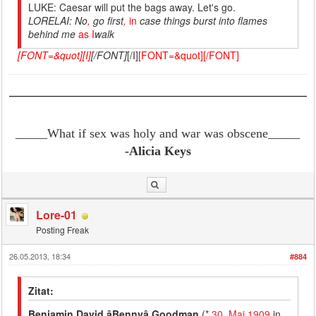
LUKE: Caesar will put the bags away. Let's go.
LORELAI
:
No
,
go first
,
in
case things burst into flames
behind me
as I
walk
[FONT=&quot][I]
[/FONT]
[/I]
[FONT=&quot][/FONT]
_____What if sex was holy and war was obscene
_____
-Alicia Keys
Lore-01
Posting Freak
26.05.2013, 18:34
#884
Zitat:
Benjamin David âBennyâ Goodman
(*
30. Mai
1909
in