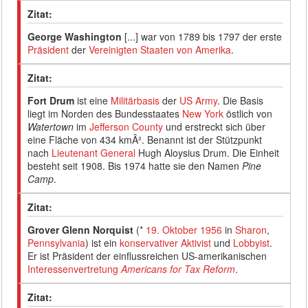
Zitat:
George Washington
[...] war von 1789 bis 1797 der erste
Präsident
der
Vereinigten Staaten von Amerika
.
Zitat:
Fort Drum
ist eine
Militärbasis
der
US Army
. Die Basis
liegt im Norden des Bundesstaates
New York
östlich von
Watertown
im
Jefferson County
und erstreckt sich über
eine Fläche von 434 kmÂ². Benannt ist der Stützpunkt
nach
Lieutenant General
Hugh Aloysius Drum. Die Einheit
besteht seit 1908. Bis 1974 hatte sie den Namen
Pine
Camp
.
Zitat:
Grover Glenn Norquist
(*
19. Oktober
1956
in
Sharon
,
Pennsylvania
) ist ein
konservativer
Aktivist
und
Lobbyist
.
Er ist Präsident der einflussreichen US-amerikanischen
Interessenvertretung
Americans for Tax Reform
.
Zitat: