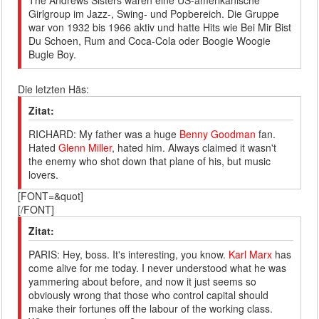
The Andrews Sisters waren eine US-amerikanische
Girlgroup im Jazz-, Swing- und Popbereich. Die Gruppe
war von 1932 bis 1966 aktiv und hatte Hits wie Bei Mir Bist
Du Schoen, Rum and Coca-Cola oder Boogie Woogie
Bugle Boy.
Die letzten Häs:
Zitat:
RICHARD: My father was a huge
Benny Goodman
fan.
Hated
Glenn Miller
, hated him. Always claimed it wasn't
the enemy who shot down that plane of his, but music
lovers.
[FONT=&quot]
[/FONT]
Zitat:
PARIS: Hey, boss. It's interesting, you know.
Karl Marx
has
come alive for me today. I never understood what he was
yammering about before, and now it just seems so
obviously wrong that those who control capital should
make their fortunes off the labour of the working class.