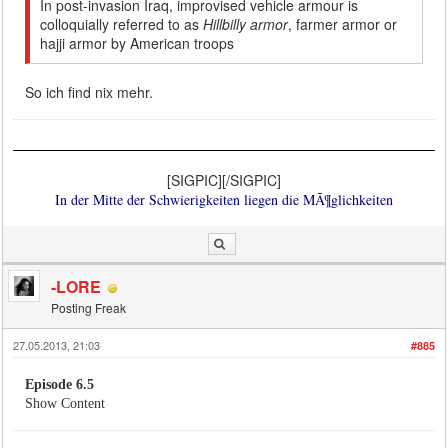
In post-invasion Iraq, improvised vehicle armour is
colloquially referred to as
Hillbilly armor
, farmer armor or
hajji armor by American troops
So ich find nix mehr.
[SIGPIC][/SIGPIC]
In der Mitte der Schwierigkeiten liegen die MÃ¶glichkeiten
-LORE
Posting Freak
27.05.2013, 21:03
#885
Episode 6.5
Show Content