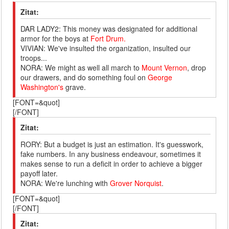
Zitat:
DAR LADY2: This money was designated for additional
armor for the boys at
Fort Drum.
VIVIAN: We've insulted the organization, insulted our
troops...
NORA: We might as well all march to
Mount Vernon
, drop
our drawers, and do something foul on
George
Washington's
grave.
[FONT=&quot]
[/FONT]
Zitat:
RORY: But a budget is just an estimation. It's guesswork,
fake numbers. In any business endeavour, sometimes it
makes sense to run a deficit in order to achieve a bigger
payoff later.
NORA: We're lunching with
Grover Norquist
.
[FONT=&quot]
[/FONT]
Zitat: