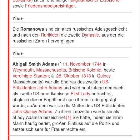
sowie
Friedensnobelpreisträger
.
Zitat:
Die
Romanows
sind ein altes russisches Adelsgeschlecht
und nach den
Rurikiden
die zweite
Dynastie
, aus der die
russischen Zaren hervorgingen
Zitat:
Abigail Smith Adams
(*
11. November
1744
in
Weymouth
,
Massachusetts
,
Britische Kolonie
, heute
Vereinigte Staaten
; â
28. Oktober
1818
in
Quincy
,
Massachusetts) war die Ehefrau des zweiten
US-
Präsidenten
John Adams
und wird heutzutage demnach
als zweite US-amerikanische
First Lady
betrachtet,
obgleich dieser Begriff erst nach ihrem Tode geprägt
wurde, auÃerdem war sie die Mutter des US-Präsidenten
John Quincy Adams
. Zu ihren Lebzeiten wurde sie als
âLady Adamsâ bezeichnet.
[1]
Sie hatte, indem sie ihren
Mann häufig beriet, groÃen Einfluss auf die Politik und
setzte sich sehr für Frauenrechte ein.