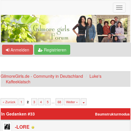
Anmelden
Registrieren
GilmoreGirls.de - Community in Deutschland
Luke's
Kaffeeklatsch
« Zurück
1
3
4
5
…
68
Weiter »
2
In Gedanken #33
Baumstrukturmodus
-LORE