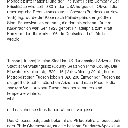
Mondelēz International und der The Kraft Heinz Company.Der
Frischkäse wird seit 1880 in den USA hergestellt. Obwohl die
ursprüngliche Produktionsstätte in Chester (Bundesstaat New
York) lag, wurde der Käse nach Philadelphia, der größten
Stadt Pennsylvanias benannt, die damals bekannt für ihre
Käsetradition war. Seit 1928 gehört Philadelphia zum Kraft-
Konzern, der die Marke 1961 in Deutschland einführte.
wiki.de
Tucson [ˈtuːsɑn] ist eine Stadt im US-Bundesstaat Arizona. Die
Stadt ist Verwaltungssitz (County Seat) von Pima County. Die
Einwohnerzahl beträgt 520.116 (Volkszählung 2010); in der
Metropolregion Tucson leben 1.020.200 Einwohner. Tucson ist
die größte Stadt im südlichen Arizona und nach Phoenix die
zweitgrößte in Arizona.Tucson has hot summers and
temperate winters.
wiki
und das cheese steak haben wir noch vergessen:
Das Cheesesteak, auch bekannt als Philadelphia Cheesesteak
oder Philly Cheesesteak, ist eine beliebte Sandwich-Spezialität