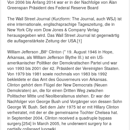
Von 2006 bis Anfang 2014 war er in der Nachfolge von Alan
Greenspan Präsident des Federal Reserve Board
The Wall Street Journal (Kurzform: The Journal, auch WSJ) ist
eine internationale, englischsprachige Tageszeitung, die in
New York City vom Dow Jones & Company Verlag
herausgegeben wird. Das Wall Street Journal ist gegenwärtig
die auflagenstärkste Zeitung der USA.[1]
William Jefferson „Bill“ Clinton (* 19. August 1946 in Hope,
Arkansas, als William Jefferson Blythe III.) ist ein US-
amerikanischer Politiker der Demokratischen Partei und war
von 1993 bis 2001 der 42. Präsident der Vereinigten Staaten.
Von 1979 bis 1981 sowie nochmals von 1983 bis 1992
bekleidete er das Amt des Gouverneurs von Arkansas.
Clinton gehört dem Flügel der New Democrats (Neuen
Demokraten) an, die für einen Dritten Weg zwischen
Politischer Mitte und Neoliberalismus stehen. Er war der
Nachfolger von George Bush und Vorgänger von dessen Sohn
George W. Bush. Seit dem Jahr 1975 ist er mit Hillary Clinton
verheiratet, mit der er die gemeinsame Tochter Chelsea hat.
in September 2004, Clinton received a quadruple bypass
surgery.[254] In March 2005, he underwent surgery for a
partially collapsed lungwiki