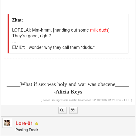
Zitat:
LORELAI: Mm-hmm. [handing out some
milk duds
]
They're good, right?
….
EMILY: I wonder why they call them "duds."
_____What if sex was holy and war was obscene
_____
-Alicia Keys
(Dieser Beitrag wurde zuletzt bearbeitet: 22.10.2016, 01:26 von
-LORE
.)
Lore-01
Posting Freak