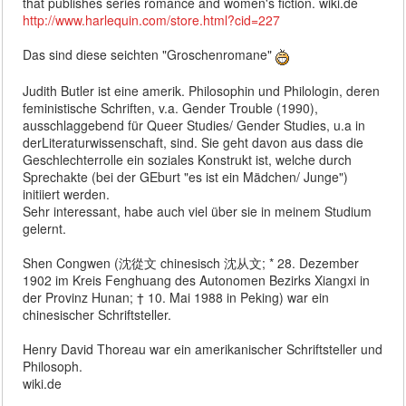
that publishes series romance and women's fiction. wiki.de
http://www.harlequin.com/store.html?cid=227
Das sind diese seichten "Groschenromane"
Judith Butler ist eine amerik. Philosophin und Philologin, deren
feministische Schriften, v.a. Gender Trouble (1990),
ausschlaggebend für Queer Studies/ Gender Studies, u.a in
derLiteraturwissenschaft, sind. Sie geht davon aus dass die
Geschlechterrolle ein soziales Konstrukt ist, welche durch
Sprechakte (bei der GEburt "es ist ein Mädchen/ Junge")
initiiert werden.
Sehr interessant, habe auch viel über sie in meinem Studium
gelernt.
Shen Congwen (沈從文 chinesisch 沈从文; * 28. Dezember
1902 im Kreis Fenghuang des Autonomen Bezirks Xiangxi in
der Provinz Hunan; † 10. Mai 1988 in Peking) war ein
chinesischer Schriftsteller.
Henry David Thoreau war ein amerikanischer Schriftsteller und
Philosoph.
wiki.de