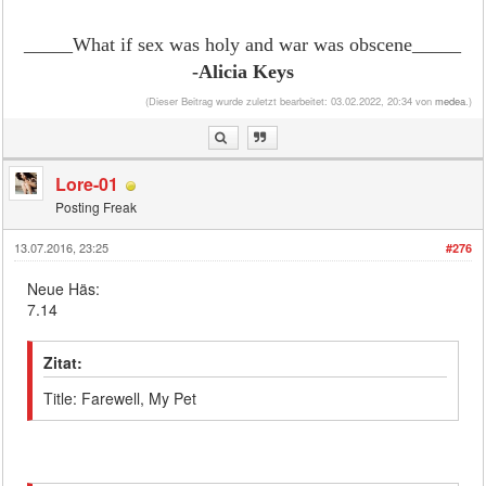
_____What if sex was holy and war was obscene
_____
-Alicia Keys
(Dieser Beitrag wurde zuletzt bearbeitet: 03.02.2022, 20:34 von
medea
.)
Lore-01
Posting Freak
13.07.2016, 23:25
#276
Neue Häs:
7.14
Zitat:
Title: Farewell, My Pet