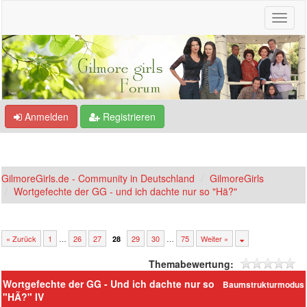
Anmelden
Registrieren
GilmoreGirls.de - Community in Deutschland
GilmoreGirls
Wortgefechte der GG - und ich dachte nur so "Hä?"
« Zurück
1
…
26
27
29
30
…
75
Weiter »
28
Themabewertung:
Wortgefechte der GG - Und ich dachte nur so
Baumstrukturmodus
"HÃ?" IV