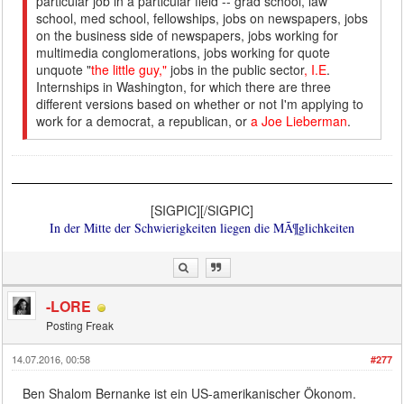
particular job in a particular field -- grad school, law
school, med school, fellowships, jobs on newspapers, jobs
on the business side of newspapers, jobs working for
multimedia conglomerations, jobs working for quote
unquote "
the little guy,"
jobs in the public sector
, I.E
.
Internships in Washington, for which there are three
different versions based on whether or not I'm applying to
work for a democrat, a republican, or
a Joe Lieberman
.
[SIGPIC][/SIGPIC]
In der Mitte der Schwierigkeiten liegen die MÃ¶glichkeiten
-LORE
Posting Freak
14.07.2016, 00:58
#277
Ben Shalom Bernanke ist ein US-amerikanischer Ökonom.