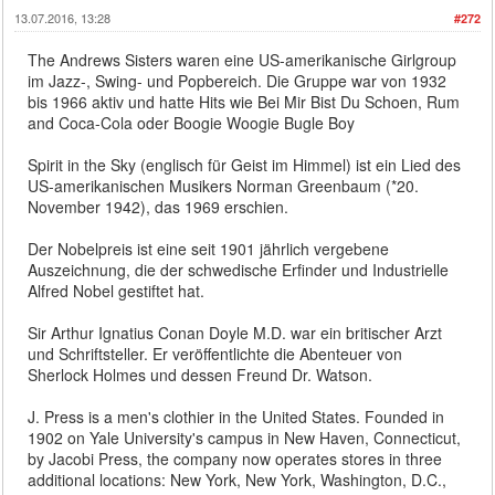
13.07.2016, 13:28
#272
The Andrews Sisters waren eine US-amerikanische Girlgroup
im Jazz-, Swing- und Popbereich. Die Gruppe war von 1932
bis 1966 aktiv und hatte Hits wie Bei Mir Bist Du Schoen, Rum
and Coca-Cola oder Boogie Woogie Bugle Boy
Spirit in the Sky (englisch für Geist im Himmel) ist ein Lied des
US-amerikanischen Musikers Norman Greenbaum (*20.
November 1942), das 1969 erschien.
Der Nobelpreis ist eine seit 1901 jährlich vergebene
Auszeichnung, die der schwedische Erfinder und Industrielle
Alfred Nobel gestiftet hat.
Sir Arthur Ignatius Conan Doyle M.D. war ein britischer Arzt
und Schriftsteller. Er veröffentlichte die Abenteuer von
Sherlock Holmes und dessen Freund Dr. Watson.
J. Press is a men's clothier in the United States. Founded in
1902 on Yale University's campus in New Haven, Connecticut,
by Jacobi Press, the company now operates stores in three
additional locations: New York, New York, Washington, D.C.,