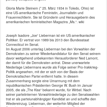
Gloria Marie Steinem (* 25. März 1934 in Toledo, Ohio) ist
eine US-amerikanische Feministin, Journalistin und
Frauenrechtlerin. Sie ist Gründerin und Herausgeberin des
amerikanischen feministischen Magazins „Ms.“. wiki
Joseph Isadore „Joe“ Lieberman ist ein US-amerikanischer
Politiker. Er vertrat von 1989 bis 2013 den Bundesstaat
Connecticut im Senat.
Im August 2006 unterlag Lieberman bei den Vorwahlen der
Demokraten zu seiner Wiederkandidatur für den Senat seinem
davor weitgehend unbekannten Herausforderer Ned Lamont,
der damit für die Demokraten antrat. Diese unerwartete
Niederlage Liebermans wurde als Folge seiner Pro-Irakkrieg-
Politik angesehen, mit der er sich von der Basis der
Demokratischen Partei entfernt hatte. In diesem
Zusammenhang sorgte eine Umarmung mit dem
republikanischen Präsidenten George W. Bush im Januar
2005, die als „The Kiss“ bekannt wurde, für Wirbel. Nach
seiner parteiinternen Vorwahlniederlage zu den Senatswahlen
trat er als parteiunabhängiger Kandidat an und schaffte den
Wiedereinzug. Lieberman, der weiterhin Mitglied der