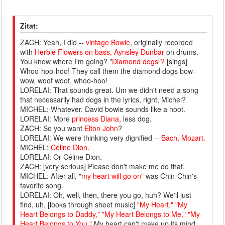
Zitat:
ZACH: Yeah, I did --
vintage Bowie
, originally recorded
with
Herbie Flowers on bass, Aynsley Dunbar
on drums.
You know where I'm going? "
Diamond dogs"?
[sings]
Whoo-hoo-hoo! They call them the diamond dogs bow-
wow, woof woof, whoo-hoo!
LORELAI: That sounds great. Um we didn't need a song
that necessarily had dogs in the lyrics, right, Michel?
MICHEL: Whatever. David bowie sounds like a hoot.
LORELAI: More
princess Diana
, less dog.
ZACH: So you want
Elton John
?
LORELAI: We were thinking very dignified --
Bach, Mozart.
MICHEL:
Céline Dion
.
LORELAI: Or Céline Dion.
ZACH: [very serious] Please don't make me do that.
MICHEL: After all, "
my heart will go on"
was Chin-Chin's
favorite song.
LORELAI: Oh, well, then, there you go, huh? We'll just
find, uh, [looks through sheet music]
"My Heart." "My
Heart Belongs to Daddy," "My Heart Belongs to Me," "My
Heart Belongs to You."
My heart can't make up its mind.