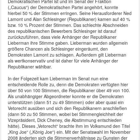
Demokratischen Partei ist und im Senat der Fraktion
(„Caucus“) der Demokratischen Partei angehört, konnte
hierbei 50 % der Stimmen erringen. Seine Herausforderer Ned
Lamont und Alan Schlesinger (Republikaner) kamen auf 40 %
bzw. 10 % Prozent der Stimmen. Das schlechte Abschneiden
des republikanischen Bewerbers Schlesinger ist darauf
zurückzuführen, dass viele Anhänger der Republikaner
Lieberman ihre Stimme gaben. Lieberman wurden allgemein
größere Chancen als Schlesinger eingeräumt, den
Demokraten Lamont zu schlagen. Außerdem gilt Lieberman
als wertkonservativ und ist daher für viele Anhänger der
Republikaner wählbar.
In der Folgezeit kam Lieberman im Senat nun eine
entscheidende Rolle zu, denn die Demokraten verfügten hier
über 50 von 100 Stimmen, die Republikaner über 49 von 100.
Als unabhängiger Abgeordneter konnte er die Demokraten
unterstützen (dann 51 zu 49 Stimmen) oder aber quasi ein
Vetorecht ausüben und sich den Republikanern anschließen
(dann 50 zu 50 Stimmen, wobei bei Stimmengleichheit der
Vizepräsident, Dick Cheney, die Abstimmung entschieden
hätte). Dieses „Vetorecht“ brachte ihm im Volksmund den Titel
„King Joe“ („König Joe“) ein. Mit der Senatswahl im November
2008 änderten sich die Stimmenverhältnisse zu Gunsten der