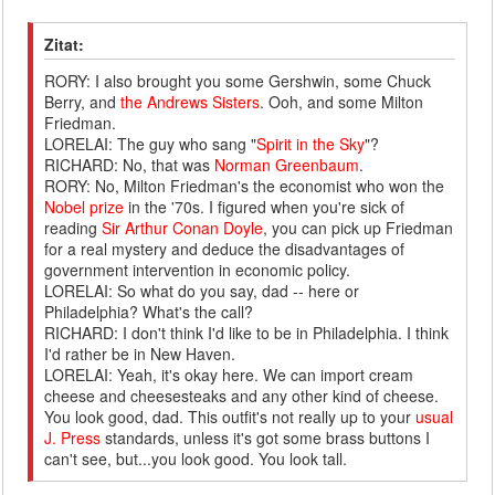
Zitat:
RORY: I also brought you some Gershwin, some Chuck
Berry, and
the Andrews Sisters
. Ooh, and some Milton
Friedman.
LORELAI: The guy who sang "
Spirit in the Sky
"?
RICHARD: No, that was
Norman Greenbaum
.
RORY: No, Milton Friedman's the economist who won the
Nobel prize
in the '70s. I figured when you're sick of
reading
Sir Arthur Conan Doyle
, you can pick up Friedman
for a real mystery and deduce the disadvantages of
government intervention in economic policy.
LORELAI: So what do you say, dad -- here or
Philadelphia? What's the call?
RICHARD: I don't think I'd like to be in Philadelphia
. I think
I'd rather be in New Haven.
LORELAI: Yeah, it's okay here. We can import cream
cheese and cheesesteaks and any other kind of cheese.
You look good, dad. This outfit's not really up to your
usual
J. Press
standards, unless it's got some brass buttons I
can't see, but...you look good. You look tall.