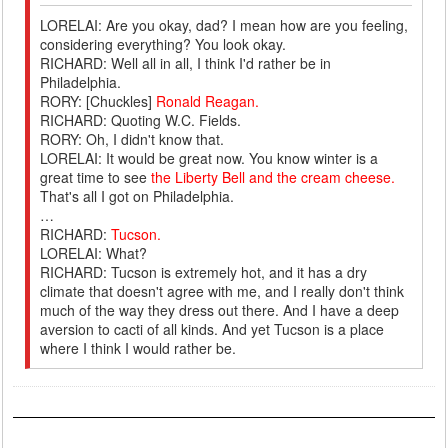
LORELAI: Are you okay, dad? I mean how are you feeling,
considering everything? You look okay.
RICHARD: Well all in all, I think I'd rather be in
Philadelphia.
RORY: [Chuckles]
Ronald Reagan.
RICHARD: Quoting W.C. Fields.
RORY: Oh, I didn't know that.
LORELAI: It would be great now. You know winter is a
great time to see
the Liberty Bell and the cream cheese.
That's all I got on Philadelphia.
…
RICHARD:
Tucson.
LORELAI: What?
RICHARD: Tucson is extremely hot, and it has a dry
climate that doesn't agree with me, and I really don't think
much of the way they dress out there. And I have a deep
aversion to cacti of all kinds. And yet Tucson is a place
where I think I would rather be.