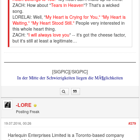
ZACH: How about "
Tears in Heaven
"? That's a wicked
song.
LORELAI: Well, "
My Heart is Crying for You," "My Heart is
Waiting," "My Heart Stood Still."
People very interested in
this whole heart thing.
ZACH: "
I will always love you
" -- it's got the cheese factor,
but it's still at least a legitimate…
[SIGPIC][/SIGPIC]
In der Mitte der Schwierigkeiten liegen die MÃ¶glichkeiten
-LORE
Posting Freak
19.07.2016, 00:26
#279
Harlequin Enterprises Limited is a Toronto-based company