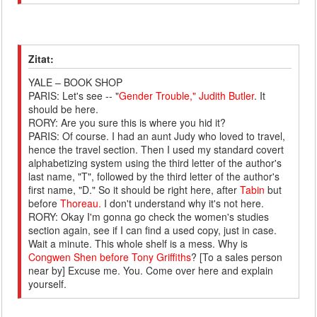
Zitat:
YALE – BOOK SHOP
PARIS: Let's see -- "
Gender Trouble," Judith Butler
. It
should be here.
RORY: Are you sure this is where you hid it?
PARIS: Of course. I had an aunt Judy who loved to travel,
hence the travel section. Then I used my standard covert
alphabetizing system using the third letter of the author's
last name, "T", followed by the third letter of the author's
first name, "D." So it should be right here, after
Tabin
but
before
Thoreau.
I don't understand why it's not here.
RORY: Okay I'm gonna go check the women's studies
section again, see if I can find a used copy, just in case.
Wait a minute. This whole shelf is a mess. Why is
Congwen Shen before Tony Griffiths
? [To a sales person
near by] Excuse me. You. Come over here and explain
yourself.