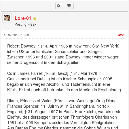
Lore-01
Posting Freak
15.07.2016, 16:50
#278
Robert Downey jr. (* 4. April 1965 in New York City, New York)
ist ein US-amerikanischer Schauspieler und Sänger.
Zwischen 1996 und 2001 stand Downey immer wieder wegen
seiner Drogensucht in den Schlagzeilen.
Colin James Farrell [ˈkɒlɪn ˈfæɹəl] (* 31. Mai 1976 in
Castleknock bei Dublin) ist ein irischer Schauspieler. 2005
begab er sich wegen Alkohol- und Tablettensucht in eine
Klinik. Er trat auch oft betrunken in den Medien in Erscheinung
Diana, Princess of Wales (Fürstin von Wales, gebürtig Diana
Frances Spencer, * 1. Juli 1961 in Sandringham, Norfolk,
England; † 31. August 1997 in Paris, Frankreich), war als erste
Ehefrau des derzeitigen britischen Thronfolgers Charles von
1981 bis 1996 Kronprinzessin des Vereinigten Königreiches.
Aus Dianas Ehe mit Charles stammen die Söhne William und