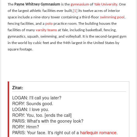
The
Payne Whitney Gymnasium
is the
gymnasium
of
Yale University
. One
of the largest athletic facilities ever built,
[1]
its twelve acres of interior
space include a nine-story tower containing a third-floor
swimming pool
,
fencing facilities, and a
polo
practice room. The building houses the
facilities of many
varsity teams
at Yale, including basketball, fencing,
gymnastics, squash, swimming, and volleyball. It is the second-largest gym
in the world by cubic feet and the 94th largest in the United States by
square footage.
Zitat:
LOGAN: I'll call you later?
RORY: Sounds good.
LOGAN: I love you.
RORY: You, too. [ends the call]
PARIS: What's with the gooney look?
RORY: Hmm?
PARIS: Your face. It's right out of a
harlequin romance
.