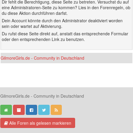
Dir fehlt die Berechtigung, diese Seite zu betreten. Versuchst du auf
eine Administratoren-Seite zu kommen? Lies in den Forenregeln, ob
du diese Aktion durchführen darfst.
Dein Account könnte durch den Administrator deaktiviert worden
sein oder wartet auf Aktivierung.
Du rufst diese Seite direkt auf, anstatt das entsprechende Formular
oder den entsprechenden Link zu benutzen.
GilmoreGirls.de - Community in Deutschland
GilmoreGirls.de - Community in Deutschland
Alle Foren als gelesen markieren