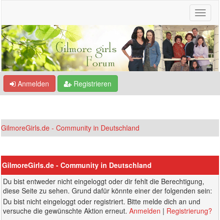
Anmelden
Registrieren
GilmoreGirls.de - Community in Deutschland
GilmoreGirls.de - Community in Deutschland
Du bist entweder nicht eingeloggt oder dir fehlt die Berechtigung,
diese Seite zu sehen. Grund dafür könnte einer der folgenden sein:
Du bist nicht eingeloggt oder registriert. Bitte melde dich an und
versuche die gewünschte Aktion erneut.
Anmelden
|
Registrierung?