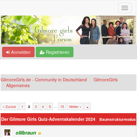
Anmelden
Registrieren
GilmoreGirls.de - Community in Deutschland
GilmoreGirls
Allgemeines
« Zurück
1
3
4
5
…
15
Weiter »
2
Der Gilmore Girls Quiz-Adventskalender 2024
Baumstrukturmodus
ollibraun