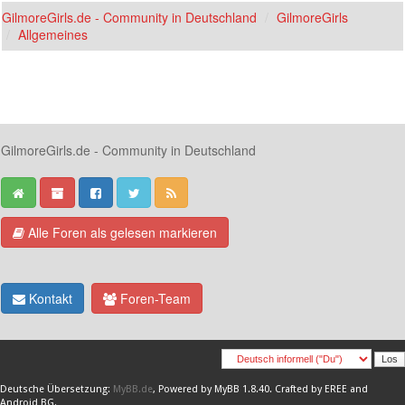
GilmoreGirls.de - Community in Deutschland
GilmoreGirls
Allgemeines
GilmoreGirls.de - Community in Deutschland
Alle Foren als gelesen markieren
Kontakt
Foren-Team
Deutsche Übersetzung:
MyBB.de
, Powered by
MyBB 1.8.40
.
Crafted by EREE
and
Android BG
.