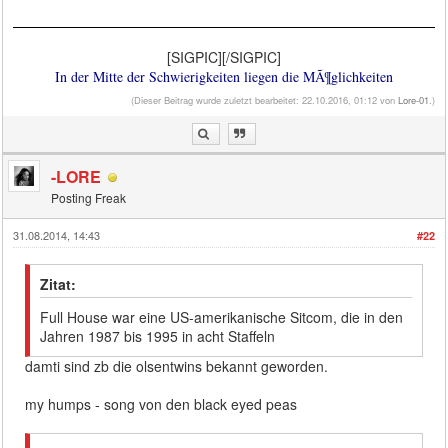
[SIGPIC][/SIGPIC]
In der Mitte der Schwierigkeiten liegen die MÃ¶glichkeiten
(Dieser Beitrag wurde zuletzt bearbeitet: 22.10.2016, 01:12 von
Lore-01
.)
-LORE
Posting Freak
31.08.2014, 14:43
#22
Zitat:
Full House war eine US-amerikanische Sitcom, die in den
Jahren 1987 bis 1995 in acht Staffeln
damti sind zb die olsentwins bekannt geworden.
my humps - song von den black eyed peas