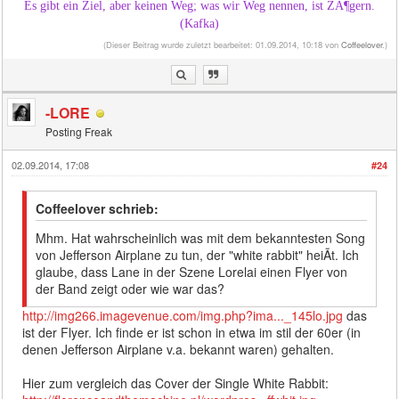
Es gibt ein Ziel, aber keinen Weg; was wir Weg nennen, ist ZÃ¶gern.
(Kafka)
(Dieser Beitrag wurde zuletzt bearbeitet: 01.09.2014, 10:18 von
Coffeelover
.)
-LORE
Posting Freak
02.09.2014, 17:08
#24
Coffeelover schrieb:
Mhm. Hat wahrscheinlich was mit dem bekanntesten Song
von Jefferson Airplane zu tun, der "white rabbit" heiÃt. Ich
glaube, dass Lane in der Szene Lorelai einen Flyer von
der Band zeigt oder wie war das?
http://img266.imagevenue.com/img.php?ima..._145lo.jpg
das
ist der Flyer. Ich finde er ist schon in etwa im stil der 60er (in
denen Jefferson Airplane v.a. bekannt waren) gehalten.
Hier zum vergleich das Cover der Single White Rabbit: