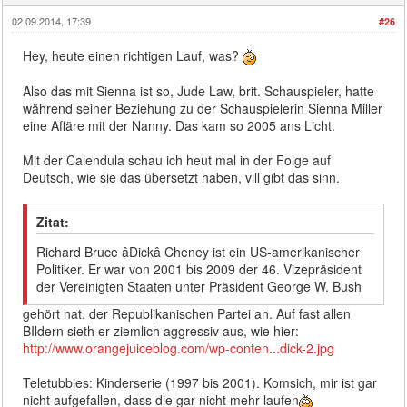
02.09.2014, 17:39
#26
Hey, heute einen richtigen Lauf, was?
Also das mit Sienna ist so, Jude Law, brit. Schauspieler, hatte
während seiner Beziehung zu der Schauspielerin Sienna Miller
eine Affäre mit der Nanny. Das kam so 2005 ans Licht.
Mit der Calendula schau ich heut mal in der Folge auf
Deutsch, wie sie das übersetzt haben, vill gibt das sinn.
Zitat:
Richard Bruce âDickâ Cheney ist ein US-amerikanischer
Politiker. Er war von 2001 bis 2009 der 46. Vizepräsident
der Vereinigten Staaten unter Präsident George W. Bush
gehört nat. der Republikanischen Partei an. Auf fast allen
BIldern sieth er ziemlich aggressiv aus, wie hier:
http://www.orangejuiceblog.com/wp-conten...dick-2.jpg
Teletubbies: Kinderserie (1997 bis 2001). Komsich, mir ist gar
nicht aufgefallen, dass die gar nicht mehr laufen