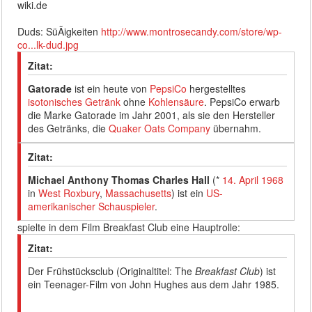
wiki.de
Duds: SüÃigkeiten
http://www.montrosecandy.com/store/wp-
co...lk-dud.jpg
Zitat:
Gatorade
ist ein heute von
PepsiCo
hergestelltes
isotonisches Getränk
ohne
Kohlensäure
. PepsiCo erwarb
die Marke Gatorade im Jahr 2001, als sie den Hersteller
des Getränks, die
Quaker Oats Company
übernahm.
Zitat:
Michael Anthony Thomas Charles Hall
(*
14. April
1968
in
West Roxbury
,
Massachusetts
) ist ein
US-
amerikanischer
Schauspieler
.
spielte in dem Film Breakfast Club eine Hauptrolle:
Zitat:
Der Frühstücksclub (Originaltitel: The
Breakfast Club
) ist
ein Teenager-Film von John Hughes aus dem Jahr 1985.