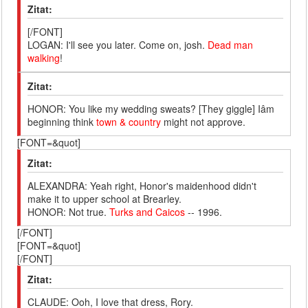
Zitat:
[/FONT]
LOGAN: I'll see you later. Come on, josh.
Dead man
walking
!
Zitat:
HONOR: You like my wedding sweats? [They giggle] Iâm
beginning think
town & country
might not approve.
[FONT=&quot]
Zitat:
ALEXANDRA: Yeah right, Honor's maidenhood didn't
make it to upper school at Brearley.
HONOR: Not true.
Turks and Caicos
-- 1996.
[/FONT]
[FONT=&quot]
[/FONT]
Zitat:
CLAUDE: Ooh, I love that dress, Rory.