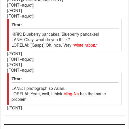
[FONT=&quot]
[/FONT]
[FONT=&quot]
Zitat:
KIRK: Blueberry pancakes. Blueberry pancakes!
LANE: Okay, what do you think?
LORELAI: [Gasps] Oh, nice. Very
"white rabbit."
[/FONT]
[FONT=&quot]
[/FONT]
[FONT=&quot]
Zitat:
LANE: I photograph so Asian.
LORELAI: Yeah, well, I think
Ming-Na
has that same
problem.
[/FONT]