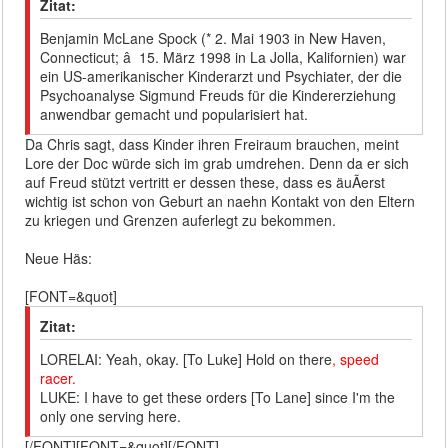
Zitat:
Benjamin McLane Spock (* 2. Mai 1903 in New Haven,
Connecticut; â 15. März 1998 in La Jolla, Kalifornien) war
ein US-amerikanischer Kinderarzt und Psychiater, der die
Psychoanalyse Sigmund Freuds für die Kindererziehung
anwendbar gemacht und popularisiert hat.
Da Chris sagt, dass Kinder ihren Freiraum brauchen, meint
Lore der Doc würde sich im grab umdrehen. Denn da er sich
auf Freud stützt vertritt er dessen these, dass es äuÃerst
wichtig ist schon von Geburt an naehn Kontakt von den Eltern
zu kriegen und Grenzen auferlegt zu bekommen.
Neue Häs:
[FONT=&quot]
Zitat:
LORELAI: Yeah, okay. [To Luke] Hold on there
, speed
racer.
LUKE: I have to get these orders [To Lane] since I'm the
only one serving here.
[/FONT][FONT=&quot][/FONT]