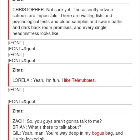
CHRISTOPHER: Not sure yet. These snotty private
schools are impossible. There are waiting lists and
psychological tests and blood samples and sworn oaths
and dark back-room promises, and every single
headmistress looks like
[/FONT]
[FONT=&quot]
[/FONT]
[FONT=&quot]
Zitat:
LORELAI: Yeah, I'm fun. I
like Teletubbies.
[/FONT]
[FONT=&quot]
Zitat:
ZACH: So, you guys aren't gonna talk to me?
BRIAN: What's there to talk about?
GIL: Yeah, man. You're way deep in my
bogus b
ag, and
it's zip locked sh