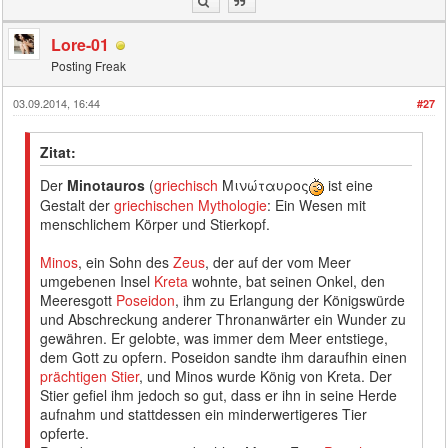
Lore-01
Posting Freak
03.09.2014, 16:44
#27
Zitat:
Der
Minotauros
(
griechisch
Μινώταυρος
ist eine
Gestalt der
griechischen Mythologie
: Ein Wesen mit
menschlichem Körper und Stierkopf.
Minos
, ein Sohn des
Zeus
, der auf der vom Meer
umgebenen Insel
Kreta
wohnte, bat seinen Onkel, den
Meeresgott
Poseidon
, ihm zu Erlangung der Königswürde
und Abschreckung anderer Thronanwärter ein Wunder zu
gewähren. Er gelobte, was immer dem Meer entstiege,
dem Gott zu opfern. Poseidon sandte ihm daraufhin einen
prächtigen Stier
, und Minos wurde König von Kreta. Der
Stier gefiel ihm jedoch so gut, dass er ihn in seine Herde
aufnahm und stattdessen ein minderwertigeres Tier
opferte.