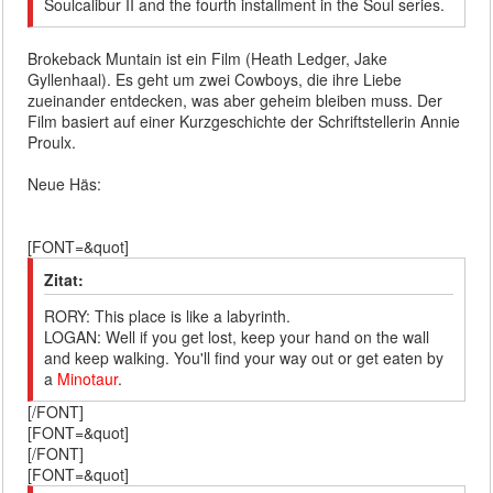
Soulcalibur II and the fourth installment in the Soul series.
Brokeback Muntain ist ein Film (Heath Ledger, Jake
Gyllenhaal). Es geht um zwei Cowboys, die ihre Liebe
zueinander entdecken, was aber geheim bleiben muss. Der
Film basiert auf einer Kurzgeschichte der Schriftstellerin Annie
Proulx.
Neue Häs:
[FONT=&quot]
Zitat:
RORY: This place is like a labyrinth.
LOGAN: Well if you get lost, keep your hand on the wall
and keep walking. You'll find your way out or get eaten by
a
Minotaur
.
[/FONT]
[FONT=&quot]
[/FONT]
[FONT=&quot]