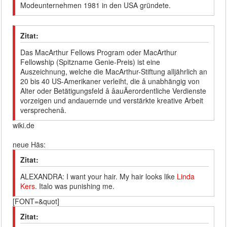
Modeunternehmen 1981 in den USA gründete.
Zitat:
Das MacArthur Fellows Program oder MacArthur
Fellowship (Spitzname Genie-Preis) ist eine
Auszeichnung, welche die MacArthur-Stiftung alljährlich an
20 bis 40 US-Amerikaner verleiht, die â unabhängig von
Alter oder Betätigungsfeld â âauÃerordentliche Verdienste
vorzeigen und andauernde und verstärkte kreative Arbeit
versprechenâ.
wiki.de
neue Häs:
Zitat:
ALEXANDRA: I want your hair. My hair looks like
Linda
Kers
. Italo was punishing me.
[FONT=&quot]
Zitat: