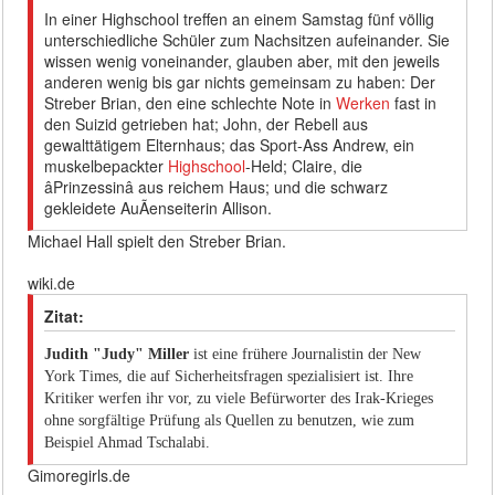
In einer Highschool treffen an einem Samstag fünf völlig
unterschiedliche Schüler zum Nachsitzen aufeinander. Sie
wissen wenig voneinander, glauben aber, mit den jeweils
anderen wenig bis gar nichts gemeinsam zu haben: Der
Streber Brian, den eine schlechte Note in
Werken
fast in
den Suizid getrieben hat; John, der Rebell aus
gewalttätigem Elternhaus; das Sport-Ass Andrew, ein
muskelbepackter
Highschool
-Held; Claire, die
âPrinzessinâ aus reichem Haus; und die schwarz
gekleidete AuÃenseiterin Allison.
Michael Hall spielt den Streber Brian.
wiki.de
Zitat:
Judith "Judy" Miller
ist eine frühere Journalistin der New
York Times, die auf Sicherheitsfragen spezialisiert ist. Ihre
Kritiker werfen ihr vor, zu viele Befürworter des Irak-Krieges
ohne sorgfältige Prüfung als Quellen zu benutzen, wie zum
Beispiel Ahmad Tschalabi.
Gimoregirls.de