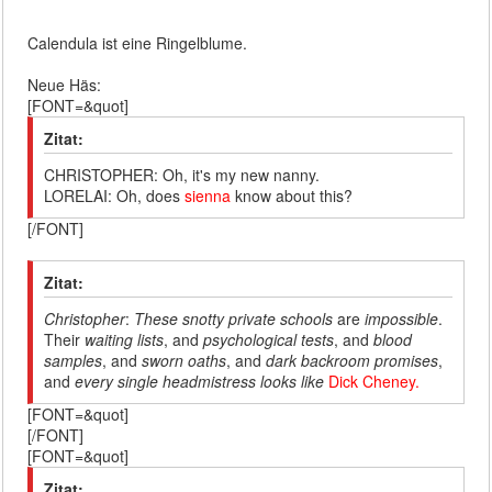
Calendula ist eine Ringelblume.
Neue Häs:
[FONT=&quot]
Zitat:
CHRISTOPHER: Oh, it's my new nanny.
LORELAI: Oh, does
sienna
know about this?
[/FONT]
Zitat:
Christopher
:
These snotty private schools
are
impossible
.
Their
waiting lists
, and
psychological tests
, and
blood
samples
, and
sworn oaths
, and
dark backroom promises
,
and
every single headmistress looks like
Dick Cheney.
[FONT=&quot]
[/FONT]
[FONT=&quot]
Zitat: