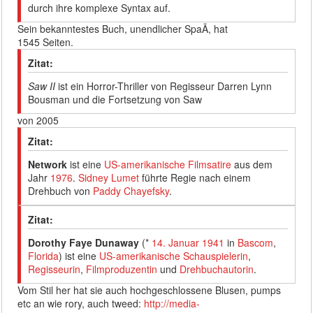
durch ihre komplexe Syntax auf.
Sein bekanntestes Buch, unendlicher SpaÃ, hat
1545 Seiten.
Zitat:
Saw II
ist ein Horror-Thriller von Regisseur Darren Lynn
Bousman und die Fortsetzung von Saw
von 2005
Zitat:
Network
ist eine
US-amerikanische
Filmsatire
aus dem
Jahr
1976
.
Sidney Lumet
führte Regie nach einem
Drehbuch von
Paddy Chayefsky
.
Zitat:
Dorothy Faye Dunaway
(*
14. Januar
1941
in
Bascom
,
Florida
) ist eine
US-amerikanische
Schauspielerin
,
Regisseurin
,
Filmproduzentin
und
Drehbuchautorin
.
Vom Stil her hat sie auch hochgeschlossene Blusen, pumps
etc an wie rory, auch tweed:
http://media-