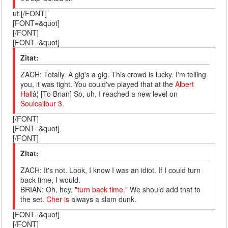
ut.[/FONT]
[FONT=&quot]
[/FONT]
[FONT=&quot]
Zitat:
ZACH: Totally. A gig's a gig. This crowd is lucky. I'm telling
you, it was tight. You could've played that at the
Albert
Hall
â¦ [To Brian] So, uh, I reached a new level on
Soulcalibur 3.
[/FONT]
[FONT=&quot]
[/FONT]
Zitat:
ZACH: It's not. Look, I know I was an idiot. If I could turn
back time, I would.
BRIAN: Oh, hey, "
turn back time."
We should add that to
the set
. Cher is
always a slam dunk.
[FONT=&quot]
[/FONT]