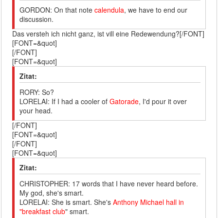
GORDON: On that note
calendula
, we have to end our
discussion.
Das versteh ich nicht ganz, ist vill eine Redewendung?[/FONT]
[FONT=&quot]
[/FONT]
[FONT=&quot]
Zitat:
RORY: So?
LORELAI: If I had a cooler of
Gatorade
, I'd pour it over
your head.
[/FONT]
[FONT=&quot]
[/FONT]
[FONT=&quot]
Zitat:
CHRISTOPHER: 17 words that I have never heard before.
My god, she's smart.
LORELAI: She is smart. She's
Anthony Michael hall in
"breakfast club
" smart.