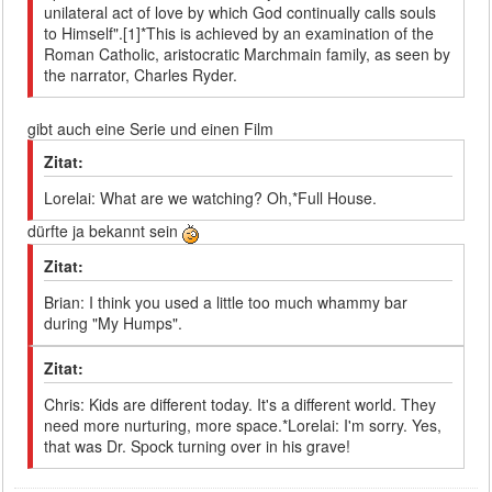
unilateral act of love by which God continually calls souls
to Himself".[1]*This is achieved by an examination of the
Roman Catholic, aristocratic Marchmain family, as seen by
the narrator, Charles Ryder.
gibt auch eine Serie und einen Film
Zitat:
Lorelai: What are we watching? Oh,*Full House.
dürfte ja bekannt sein
Zitat:
Brian: I think you used a little too much whammy bar
during "My Humps".
Zitat:
Chris: Kids are different today. It's a different world. They
need more nurturing, more space.*Lorelai: I'm sorry. Yes,
that was Dr. Spock turning over in his grave!