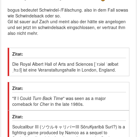
bogus bedeutet Schwindel-/Fälschung. also in dem Fall sowas
wie Schwindelsack oder so.
Gil ist sauer auf Zach und meint also der hätte sie angelogen
und sei jetzt im schwindelsack eingschlossen, er vertraut ihm
also nicht mehr.
Zitat:
Die Royal Albert Hall of Arts and Sciences [ˈrɔiəl ˈælbət
ˌhɔ:l] ist eine Veranstaltungshalle in London, England.
Zitat:
"If I Could
Turn Back Time
" was seen as a major
comeback for
Cher
in the late 1980s.
Zitat:
Soulcalibur III (ソウルキャリバーIII SōruKyaribā Surī?) is a
fighting game produced by Namco as a sequel to