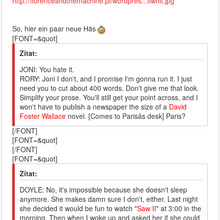
http://florenceandthemachine.pl/wordpres...ffwhit.jpg
So, hier ein paar neue Häs
[FONT=&quot]
Zitat:
JONI: You hate it.
RORY: Joni I don't, and I promise I'm gonna run it. I just
need you to cut about 400 words. Don't give me that look.
Simplify your prose. You'll still get your point across, and I
won't have to publish a newspaper the size of a
David
Foster Wallace
novel. [Comes to Parisâs desk] Paris?
[/FONT]
[FONT=&quot]
[/FONT]
[FONT=&quot]
Zitat:
DOYLE: No, it's impossible because she doesn't sleep
anymore. She makes damn sure I don't, either. Last night
she decided it would be fun to watch "
Saw II
" at 3:00 in the
morning. Then when I woke up and asked her if she could