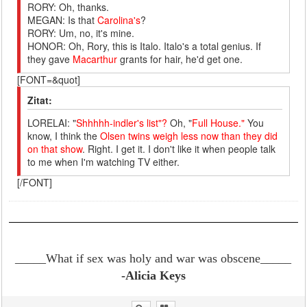
RORY: Oh, thanks.
MEGAN: Is that
Carolina's
?
RORY: Um, no, it's mine.
HONOR: Oh, Rory, this is Italo. Italo's a total genius. If
they gave
Macarthur
grants for hair, he'd get one.
[FONT=&quot]
Zitat:
LORELAI: "
Shhhhh-indler's list"?
Oh, "
Full House."
You
know, I think the
Olsen twins weigh less now than they did
on that show
. Right. I get it. I don't like it when people talk
to me when I'm watching TV either.
[/FONT]
_____What if sex was holy and war was obscene
_____
-Alicia Keys