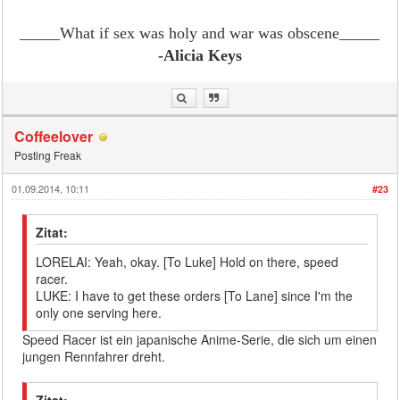
_____What if sex was holy and war was obscene
_____
-Alicia Keys
Coffeelover
Posting Freak
01.09.2014, 10:11
#23
Zitat:
LORELAI: Yeah, okay. [To Luke] Hold on there, speed
racer.
LUKE: I have to get these orders [To Lane] since I'm the
only one serving here.
Speed Racer ist ein japanische Anime-Serie, die sich um einen
jungen Rennfahrer dreht.
Zitat: