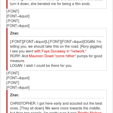
turn it down, she berated me for being a film snob.
[/FONT]
[FONT=&quot]
[/FONT]
[FONT=&quot]
Zitat:
[/FONT][FONT=&quot]L[/FONT][FONT=&quot]OGAN: I'm
telling you, we should take this on the road. [Rory giggles]
I see you went
with Faye Dunaway in "network."
RORY: And
Maureen Dowd "come hither"
pumps for good
measure.
LOGAN: I wish I could be there for you.
[/FONT]
[FONT=&quot]
[/FONT]
[FONT=&quot]
Zitat:
CHRISTOPHER: I got here early and scouted out the best
ones. [They sit down] We were more towards the middle,
but then two people, I'm pretty sure it was
Brigitte Nielsen