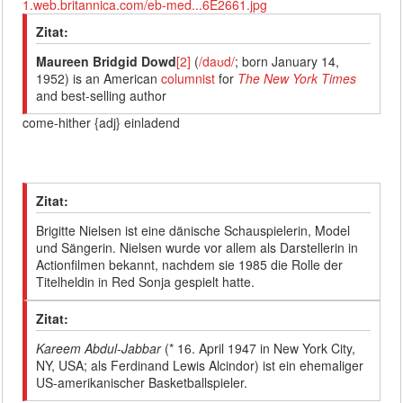
1.web.britannica.com/eb-med...6E2661.jpg
Zitat:
Maureen Bridgid Dowd
[2]
(
/
d
aʊ
d
/
; born January 14,
1952) is an American
columnist
for
The New York Times
and best-selling author
come-hither {adj} einladend
Zitat:
Brigitte Nielsen ist eine dänische Schauspielerin, Model
und Sängerin. Nielsen wurde vor allem als Darstellerin in
Actionfilmen bekannt, nachdem sie 1985 die Rolle der
Titelheldin in Red Sonja gespielt hatte.
Zitat:
Kareem Abdul
-
Jabbar
(* 16. April 1947 in New York City,
NY, USA; als Ferdinand Lewis Alcindor) ist ein ehemaliger
US-amerikanischer Basketballspieler.