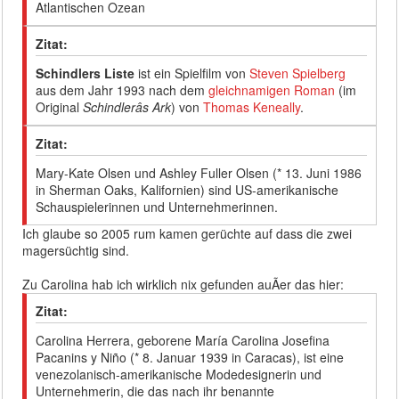
Atlantischen Ozean
Zitat:
Schindlers Liste
ist ein Spielfilm von
Steven Spielberg
aus dem Jahr 1993 nach dem
gleichnamigen Roman
(im
Original
Schindlerâs Ark
) von
Thomas Keneally
.
Zitat:
Mary-Kate Olsen und Ashley Fuller Olsen (* 13. Juni 1986
in Sherman Oaks, Kalifornien) sind US-amerikanische
Schauspielerinnen und Unternehmerinnen.
Ich glaube so 2005 rum kamen gerüchte auf dass die zwei
magersüchtig sind.
Zu Carolina hab ich wirklich nix gefunden auÃer das hier:
Zitat:
Carolina Herrera, geborene María Carolina Josefina
Pacanins y Niño (* 8. Januar 1939 in Caracas), ist eine
venezolanisch-amerikanische Modedesignerin und
Unternehmerin, die das nach ihr benannte