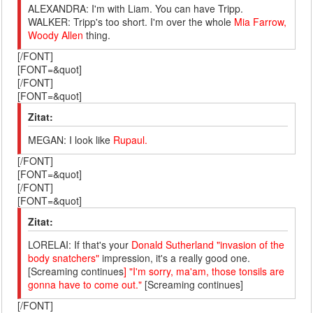
ALEXANDRA: I'm with Liam. You can have Tripp.
WALKER: Tripp's too short. I'm over the whole
Mia Farrow,
Woody Allen
thing.
[/FONT]
[FONT=&quot]
[/FONT]
[FONT=&quot]
Zitat:
MEGAN: I look like
Rupaul.
[/FONT]
[FONT=&quot]
[/FONT]
[FONT=&quot]
Zitat:
LORELAI: If that's your
Donald Sutherland "invasion of the
body snatchers"
impression, it's a really good one.
[Screaming continues
] "I'm sorry, ma'am, those tonsils are
gonna have to come out."
[Screaming continues]
[/FONT]