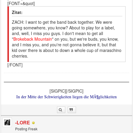
[FONT=&quot]
Zitat:
ZACH: I want to get the band back together. We were
going somewhere, you know? About to play for a label,
and, well, I miss you guys. I don't mean to get all
"
Brokeback Mountain
" on you, but we're buds, you know,
and I miss you, and you're not gonna believe it, but that
kid over there is about to down a whole cup of maraschino
cherries.
[/FONT]
[SIGPIC][/SIGPIC]
In der Mitte der Schwierigkeiten liegen die MÃ¶glichkeiten
-LORE
Posting Freak