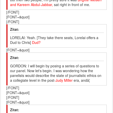
and Kareem Abdul-Jabbar,
sat right in front of me.
[/FONT]
[FONT=&quot]
[/FONT]
Zitat:
LORELAI: Yeah. [They take there seats, Lorelai offers a
Dud to Chris]
Dud?
[FONT=&quot]
Zitat:
GORDON: I will begin by posing a series of questions to
our panel. Now let's begin. I was wondering how the
panelists would describe the state of journalistic ethics on
a collegiate level in the post-
Judy Miller
era, andâ¦
[/FONT]
[FONT=&quot]
[/FONT]
[FONT=&quot]
Zitat: