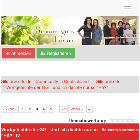
Anmelden
Registrieren
GilmoreGirls.de - Community in Deutschland
GilmoreGirls
Wortgefechte der GG - und ich dachte nur so "Hä?"
« Zurück
1
2
4
5
…
75
Weiter »
3
Themabewertung:
Wortgefechte der GG - Und ich dachte nur so
Baumstrukturmodus
"HÃ?" IV