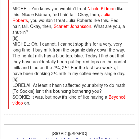
MICHEL: You know you wouldn't treat
Nicole Kidman
like
this. Nicole Kidman, red hair, tall. Okay, then
, Julia
Roberts
, you wouldn't treat Julia Roberts like this. Red
hair, tall. Okay, then,
Scarlett Johansson
. What are you, a
shut-in?
[â¦]
MICHEL: Oh, I cannot. I cannot stop this for a very, very
long time. I buy milk from the organic dairy down the way.
The nonfat milk has a blue top, blue. Today I find out that
they have accidentally been putting red tops on the nonfat
milk and blue on the 2%, 2%! For the last two weeks, I
have been drinking 2% milk in my coffee every single day.
[â¦]
LORELAI: At least it hasn't affected your ability to do math.
[To Sookie] Isn't this bouncing bothering you?
SOOKIE: It was, but now it's kind of like having a
Beyoncé
video
on.
[SIGPIC][/SIGPIC]