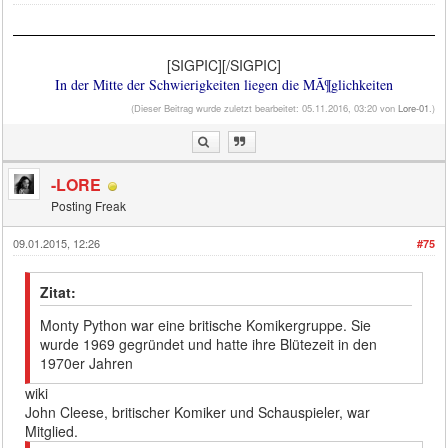
[SIGPIC][/SIGPIC]
In der Mitte der Schwierigkeiten liegen die MÃ¶glichkeiten
(Dieser Beitrag wurde zuletzt bearbeitet: 05.11.2016, 03:20 von
Lore-01
.)
-LORE
Posting Freak
09.01.2015, 12:26
#75
Zitat:
Monty Python war eine britische Komikergruppe. Sie
wurde 1969 gegründet und hatte ihre Blütezeit in den
1970er Jahren
wiki
John Cleese, britischer Komiker und Schauspieler, war
Mitglied.