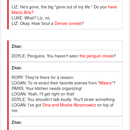
LIZ: He's gone, the big "gone out of my life." Do you
have
Matzo Brie?
LUKE: What? Liz, no.
LIZ: Okay. How 'bout a
Denver omelet
?
Zitat:
DOYLE: Penguins. You haven't seen
the penguin movie
?
Zitat:
RORY: They're there for a reason.
LOGAN: To re-enact their favorite scenes from "
Misery
"?
PARIS: Your kitchen needs organizing!
LOGAN: Yeah, I'll get right on that!
DOYLE: You shouldn't talk loudly. You'll strain something.
LOGAN: I've got
Dina and Moshe Abramowicz
on top of
me.
Zitat: