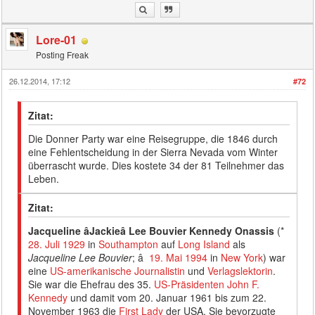
Lore-01
Posting Freak
26.12.2014, 17:12
#72
Zitat:
Die Donner Party war eine Reisegruppe, die 1846 durch
eine Fehlentscheidung in der Sierra Nevada vom Winter
überrascht wurde. Dies kostete 34 der 81 Teilnehmer das
Leben.
Zitat:
Jacqueline âJackieâ Lee Bouvier Kennedy Onassis
(*
28. Juli
1929
in
Southampton
auf
Long Island
als
Jacqueline Lee Bouvier
; â
19. Mai
1994
in
New York
) war
eine
US-amerikanische
Journalistin
und
Verlagslektorin
.
Sie war die Ehefrau des 35.
US-Präsidenten
John F.
Kennedy
und damit vom 20. Januar 1961 bis zum 22.
November 1963 die
First Lady
der USA. Sie bevorzugte