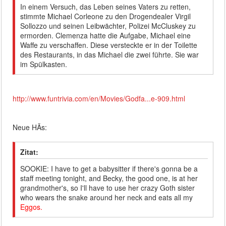
In einem Versuch, das Leben seines Vaters zu retten,
stimmte Michael Corleone zu den Drogendealer Virgil
Sollozzo und seinen Leibwächter, Polizei McCluskey zu
ermorden. Clemenza hatte die Aufgabe, Michael eine
Waffe zu verschaffen. Diese versteckte er in der Toilette
des Restaurants, in das Michael die zwei führte. Sie war
im Spülkasten.
http://www.funtrivia.com/en/Movies/Godfa...e-909.html
Neue HÃs:
Zitat:
SOOKIE: I have to get a babysitter if there's gonna be a
staff meeting tonight, and Becky, the good one, is at her
grandmother's, so I'll have to use her crazy Goth sister
who wears the snake around her neck and eats all my
Eggos.