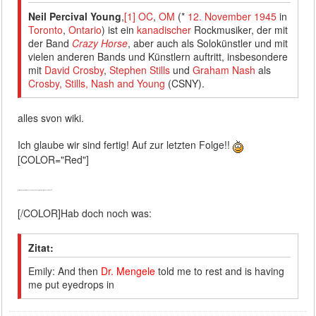
Neil Percival Young
,
[1]
OC
,
OM
(*
12. November
1945
in
Toronto
,
Ontario
) ist ein
kanadischer
Rockmusiker, der mit
der Band
Crazy Horse
, aber auch als Solokünstler und mit
vielen anderen Bands und Künstlern auftritt, insbesondere
mit
David Crosby
,
Stephen Stills
und
Graham Nash
als
Crosby, Stills, Nash and Young
(CSNY).
alles svon wiki.
Ich glaube wir sind fertig! Auf zur letzten Folge!!
[COLOR="Red"]
--- Beitrag hinzugefügt um: 21:37 Uhr. --- Verschmelzung, da weniger als 24 Studen alt. ---
[/COLOR]Hab doch noch was:
Zitat:
Emily: And then
Dr. Mengele
told me to rest and is having
me put eyedrops in