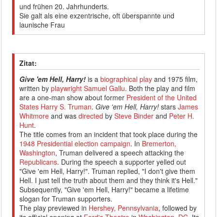
und frühen 20. Jahrhunderts.
Sie galt als eine exzentrische, oft überspannte und
launische Frau
Zitat:
Give 'em Hell, Harry!
is a
biographical
play
and 1975 film,
written by
playwright
Samuel Gallu
. Both the play and film
are a one-man show about former
President of the United
States
Harry S. Truman
.
Give 'em Hell, Harry!
stars
James
Whitmore
and was
directed
by
Steve Binder
and
Peter H.
Hunt
.
The title comes from an incident that took place during the
1948 Presidential election campaign
. In
Bremerton,
Washington
, Truman delivered a speech attacking the
Republicans
. During the speech a supporter yelled out
"Give 'em Hell, Harry!". Truman replied, "I don't give them
Hell. I just tell the truth about them and they think it's Hell."
Subsequently, "Give 'em Hell, Harry!" became a lifetime
slogan for Truman supporters.
The play previewed in
Hershey, Pennsylvania
, followed by