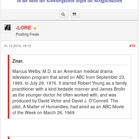
In der Mitte der Schwierigkeiten liegen die MÃ¶glichkeiten
-LORE
Posting Freak
31.12.2014, 19:12
#73
Zitat:
Marcus Welby, M.D. is an American medical drama
television program that aired on ABC from September 23,
1969, to July 29, 1976. It starred Robert Young as a family
practitioner with a kind bedside manner and James Brolin
as the younger doctor he often worked with, and was
produced by David Victor and David J. O'Connell. The
pilot, A Matter of Humanities, had aired as an ABC Movie
of the Week on March 26, 1969.