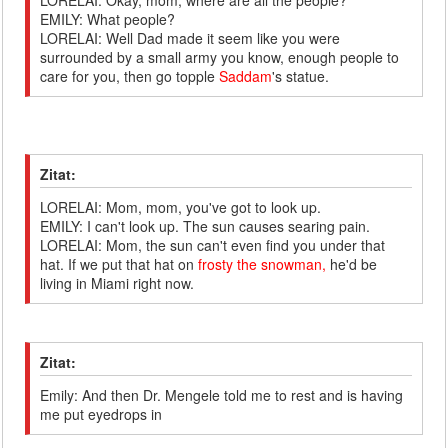
LORELAI: Okay, mom, where are all the people?
EMILY: What people?
LORELAI: Well Dad made it seem like you were
surrounded by a small army you know, enough people to
care for you, then go topple
Saddam
's statue.
Zitat:
LORELAI: Mom, mom, you've got to look up.
EMILY: I can't look up. The sun causes searing pain.
LORELAI: Mom, the sun can't even find you under that
hat. If we put that hat on
frosty the snowman,
he'd be
living in Miami right now.
Zitat:
Emily: And then Dr. Mengele told me to rest and is having
me put eyedrops in