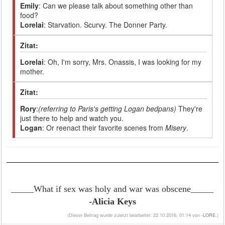
Emily
: Can we please talk about something other than
food?
Lorelai
: Starvation. Scurvy. The Donner Party.
Zitat:
Lorelai
: Oh, I'm sorry, Mrs. Onassis, I was looking for my
mother.
Zitat:
Rory
:
(referring to Paris's getting Logan bedpans)
They're
just there to help and watch you.
Logan
: Or reenact their favorite scenes from
Misery
.
_____What if sex was holy and war was obscene
_____
-Alicia Keys
(Dieser Beitrag wurde zuletzt bearbeitet: 22.10.2016, 01:14 von
-LORE
.)