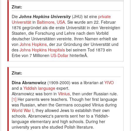
Zitat:
Die
Johns Hopkins University
(JHU) ist eine
private
Universität
in
Baltimore
,
USA
. Sie wurde am 22. Februar
1876 gegründet als die erste Universität in den Vereinigten
Staaten, die Forschung und Lehre nach dem Vorbild
deutscher Universitäten vereinte. Ihren Namen erhielt sie
von
Johns Hopkins
, der zur Gründung der Universität und
des
Johns Hopkins Hospitals
bei seinem Tod 1873 ein
Erbe von 7 Millionen
US-Dollar
hinterlieÃ.
Zitat:
Dina Abramowicz
(1909-2000) was a librarian at
YIVO
and a
Yiddish language
expert.
Abramowicz was born in
Vilnius
, then under Russian rule.
[1]
Her parents were teachers. Though her first language
was Russian, when the Germans occupied Vilnius during
World War I
, they allowed Jews to establish their own
schools. Abramowicz's parents sent her to a Yiddish-
language elementary and high schools. During her
university years she studied Polish literature.