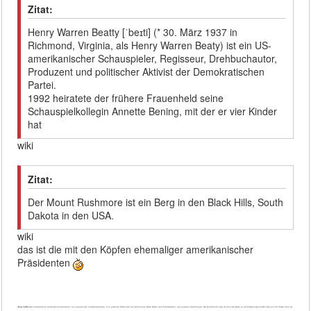
Zitat:
Henry Warren Beatty [ˈbeɪti] (* 30. März 1937 in
Richmond, Virginia, als Henry Warren Beaty) ist ein US-
amerikanischer Schauspieler, Regisseur, Drehbuchautor,
Produzent und politischer Aktivist der Demokratischen
Partei.
1992 heiratete der frühere Frauenheld seine
Schauspielkollegin Annette Bening, mit der er vier Kinder
hat
wiki
Zitat:
Der Mount Rushmore ist ein Berg in den Black Hills, South
Dakota in den USA.
wiki
das ist die mit den Köpfen ehemaliger amerikanischer
Präsidenten
Anne Sullivan
unterrichtete an einem Gehörloseninstitut. Sie versuchte mit unterschiedlichsten, dort gelernten Methoden der taubblinden Helen Keller, einer Schrifstellerin, das Sprechen beizubringen. Der Durchbruch kam, als Anne mit Helen an der Wasserpumpe im Hof saÃ und ihr Wasser über die