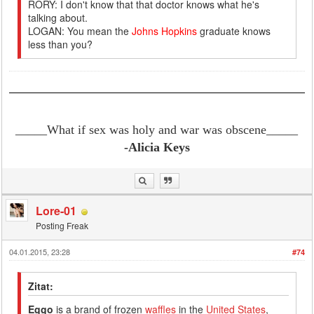
RORY: I don't know that that doctor knows what he's
talking about.
LOGAN: You mean the
Johns Hopkins
graduate knows
less than you?
_____What if sex was holy and war was obscene
_____
-Alicia Keys
Lore-01
Posting Freak
04.01.2015, 23:28
#74
Zitat:
Eggo
is a brand of frozen
waffles
in the
United States
,