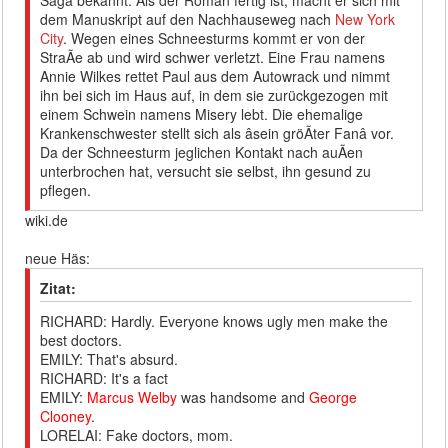
Saga bekannt. Als der Roman fertig ist, macht er sich mit
dem Manuskript auf den Nachhauseweg nach
New York
City
. Wegen eines Schneesturms kommt er von der
StraÃe ab und wird schwer verletzt. Eine Frau namens
Annie Wilkes rettet Paul aus dem Autowrack und nimmt
ihn bei sich im Haus auf, in dem sie zurückgezogen mit
einem Schwein namens Misery lebt. Die ehemalige
Krankenschwester stellt sich als âsein gröÃter Fanâ vor.
Da der Schneesturm jeglichen Kontakt nach auÃen
unterbrochen hat, versucht sie selbst, ihn gesund zu
pflegen.
wiki.de
neue Häs:
Zitat:
RICHARD: Hardly. Everyone knows ugly men make the
best doctors.
EMILY: That's absurd.
RICHARD: It's a fact
EMILY:
Marcus Welby
was handsome and
George
Clooney
.
LORELAI: Fake doctors, mom.