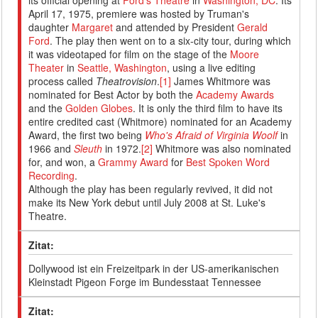
its official opening at
Ford's Theatre
in
Washington, DC
. Its
April 17, 1975, premiere was hosted by Truman's
daughter
Margaret
and attended by President
Gerald
Ford
. The play then went on to a six-city tour, during which
it was videotaped for film on the stage of the
Moore
Theater
in
Seattle, Washington
, using a live editing
process called
Theatrovision
.
[1]
James Whitmore was
nominated for Best Actor by both the
Academy Awards
and the
Golden Globes
. It is only the third film to have its
entire credited cast (Whitmore) nominated for an Academy
Award, the first two being
Who's Afraid of Virginia Woolf
in
1966 and
Sleuth
in 1972.
[2]
Whitmore was also nominated
for, and won, a
Grammy Award
for
Best Spoken Word
Recording
.
Although the play has been regularly revived, it did not
make its New York debut until July 2008 at St. Luke's
Theatre.
Zitat:
Dollywood ist ein Freizeitpark in der US-amerikanischen
Kleinstadt Pigeon Forge im Bundesstaat Tennessee
Zitat: