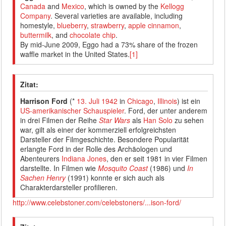
Canada
and
Mexico
, which is owned by the
Kellogg
Company
. Several varieties are available, including
homestyle,
blueberry
,
strawberry
,
apple
cinnamon
,
buttermilk
, and
chocolate chip
.
By mid-June 2009, Eggo had a 73% share of the frozen
waffle market in the United States.
[1]
Zitat:
Harrison Ford
(*
13. Juli
1942
in
Chicago
,
Illinois
) ist ein
US-amerikanischer
Schauspieler
. Ford, der unter anderem
in drei Filmen der Reihe
Star Wars
als
Han Solo
zu sehen
war, gilt als einer der kommerziell erfolgreichsten
Darsteller der Filmgeschichte. Besondere Popularität
erlangte Ford in der Rolle des Archäologen und
Abenteurers
Indiana Jones
, den er seit 1981 in vier Filmen
darstellte. In Filmen wie
Mosquito Coast
(1986) und
In
Sachen Henry
(1991) konnte er sich auch als
Charakterdarsteller profilieren.
http://www.celebstoner.com/celebstoners/...ison-ford/