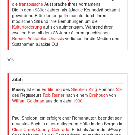
die
französische
Aussprache ihres Vornamens.
Die in den 1960er Jahren als âJackie Kennedyâ bekannt
gewordene Präsidentengattin machte durch ihren
modischen Stil und ihre Bemühungen um die
Kulturförderung
auf sich aufmerksam. Während ihrer
zweiten Ehe mit dem 23 Jahre älteren griechischen
Reeder
Aristoteles Onassis
verliehen ihr die Medien den
Spitznamen âJackie O.â.
wiki
Zitat:
Misery
ist eine
Verfilmung
des
Stephen-King
-Romans
Sie
des Regisseurs
Rob Reiner
nach einem
Drehbuch
von
William Goldman
aus dem Jahr
1990
.
Paul Sheldon, ein erfolgreicher Romanautor, beendet sein
neuestes Buch in einer entlegenen Hütte in den Bergen im
Clear Creek County, Colorado
. Er ist als Autor der
Misery
-