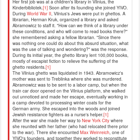
Her first job was at a children's library in Vilnius, the
Kinderbibliotek.
[1]
Soon after its founding she joined YIVO.
During
World War II
, Vilnius's Jews were put in ghettos. A
librarian, Herman Kruk, organized a library and asked
Abramowicz to staff it. "How can we think of a library under
these conditions, and who will come to read books there?"
she remembered asking a fellow librarian. "Since there
was nothing one could do about this absurd situation, what
was the use of talking and wondering?" was the response.
During its initial year, the ghetto library lent 100,000 books,
mostly of escapist fiction to relieve the suffering of the
ghetto residents.
[1]
The Vilnius ghetto was liquidated in 1943. Abramowicz's
mother was sent to Treblinka where she was murdered.
Abramowicz was to be sent to a labor camp, but when the
train car door opened on the Vilnius platform, she walked
out unnoticed and made her escape, eventually working in
a camp devoted to processing winter coats for the
German army. She escaped into the woods and joined
Jewish resistance fighters as a nurse's helper.
[1]
After the war she made her way to
New York City
where
she reunited with her father (who had relocated there prior
to the war). There she encounted
Max Weinreich
, one of
YIVO's founders, and together they worked to reconstitute