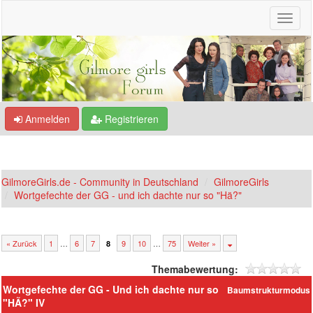
Anmelden
Registrieren
GilmoreGirls.de - Community in Deutschland
GilmoreGirls
Wortgefechte der GG - und ich dachte nur so "Hä?"
« Zurück
1
…
6
7
9
10
…
75
Weiter »
8
Themabewertung:
Wortgefechte der GG - Und ich dachte nur so
Baumstrukturmodus
"HÃ?" IV