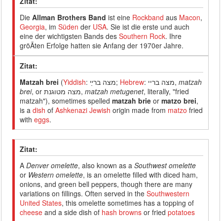
Zitat:
Die
Allman Brothers Band
ist eine
Rockband
aus
Macon
,
Georgia
, im
Süden
der
USA
. Sie ist die erste und auch
eine der wichtigsten Bands des
Southern Rock
. Ihre
gröÃten Erfolge hatten sie Anfang der 1970er Jahre.
Zitat:
Matzah brei
(
Yiddish
: מצה ברײַ;
Hebrew
: מצה בריי‎,
matzah
brei
, or מצה מטוגנת,
matzah metugenet
, literally, "fried
matzah"), sometimes spelled
matzah brie
or
matzo brei
,
is a
dish
of
Ashkenazi
Jewish
origin made from
matzo
fried
with
eggs
.
Zitat:
A
Denver omelette
, also known as a
Southwest omelette
or
Western omelette
, is an omelette filled with diced ham,
onions, and green bell peppers, though there are many
variations on fillings. Often served in the
Southwestern
United States
, this omelette sometimes has a topping of
cheese
and a side dish of
hash browns
or fried
potatoes