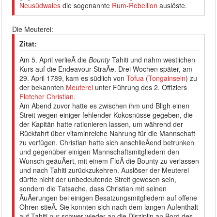
Neusüdwales
die sogenannte
Rum-Rebellion
auslöste.
Die Meuterei:
Zitat:
Am 5. April verlieÃ die
Bounty
Tahiti und nahm westlichen
Kurs auf die Endeavour-StraÃe. Drei Wochen später, am
29. April 1789, kam es südlich von
Tofua
(
Tongainseln
) zu
der bekannten
Meuterei
unter Führung des 2. Offiziers
Fletcher Christian
.
Am Abend zuvor hatte es zwischen ihm und Bligh einen
Streit wegen einiger fehlender Kokosnüsse gegeben, die
der Kapitän hatte rationieren lassen, um während der
Rückfahrt über vitaminreiche Nahrung für die Mannschaft
zu verfügen. Christian hatte sich anschlieÃend betrunken
und gegenüber einigen Mannschaftsmitgliedern den
Wunsch geäuÃert, mit einem FloÃ die Bounty zu verlassen
und nach Tahiti zurückzukehren. Auslöser der Meuterei
dürfte nicht der unbedeutende Streit gewesen sein,
sondern die Tatsache, dass Christian mit seinen
ÃuÃerungen bei einigen Besatzungsmitgliedern auf offene
Ohren stieÃ. Sie konnten sich nach dem langen Aufenthalt
auf Tahiti nur schwer wieder an die Disziplin an Bord des