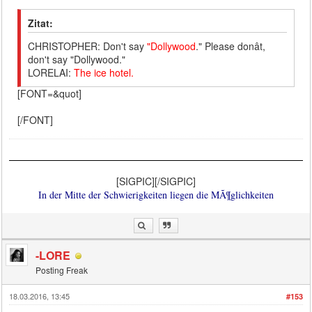
Zitat:
CHRISTOPHER: Don't say
"Dollywood
." Please donât,
don't say "Dollywood."
LORELAI:
The ice hotel.
[FONT=&quot]
[/FONT]
[SIGPIC][/SIGPIC]
In der Mitte der Schwierigkeiten liegen die MÃ¶glichkeiten
-LORE
Posting Freak
18.03.2016, 13:45
#153