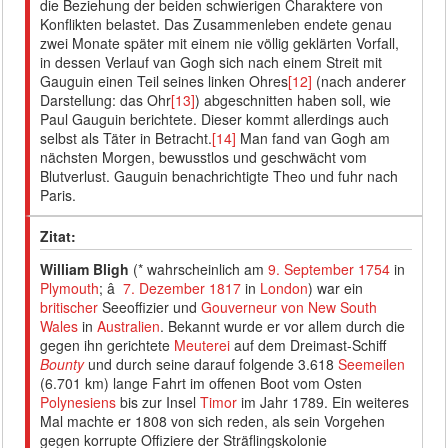
die Beziehung der beiden schwierigen Charaktere von
Konflikten belastet. Das Zusammenleben endete genau
zwei Monate später mit einem nie völlig geklärten Vorfall,
in dessen Verlauf van Gogh sich nach einem Streit mit
Gauguin einen Teil seines linken Ohres
[12]
(nach anderer
Darstellung: das Ohr
[13]
) abgeschnitten haben soll, wie
Paul Gauguin berichtete. Dieser kommt allerdings auch
selbst als Täter in Betracht.
[14]
Man fand van Gogh am
nächsten Morgen, bewusstlos und geschwächt vom
Blutverlust. Gauguin benachrichtigte Theo und fuhr nach
Paris.
Zitat:
William Bligh
(* wahrscheinlich am
9. September
1754
in
Plymouth
; â
7. Dezember
1817
in
London
) war ein
britischer
Seeoffizier und
Gouverneur von New South
Wales
in
Australien
. Bekannt wurde er vor allem durch die
gegen ihn gerichtete
Meuterei
auf dem Dreimast-Schiff
Bounty
und durch seine darauf folgende 3.618
Seemeilen
(6.701 km) lange Fahrt im offenen Boot vom Osten
Polynesiens
bis zur Insel
Timor
im Jahr 1789. Ein weiteres
Mal machte er 1808 von sich reden, als sein Vorgehen
gegen korrupte Offiziere der Sträflingskolonie