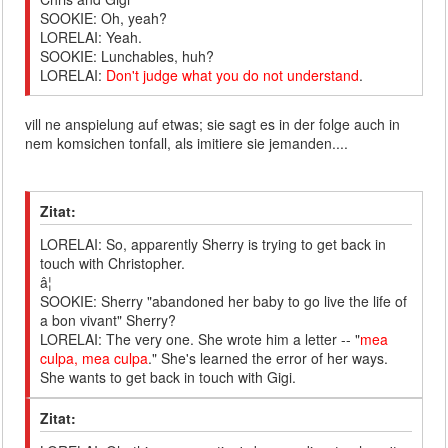
SOOKIE: Oh, yeah?
LORELAI: Yeah.
SOOKIE: Lunchables, huh?
LORELAI:
Don't judge what you do not understand
.
vill ne anspielung auf etwas; sie sagt es in der folge auch in
nem komsichen tonfall, als imitiere sie jemanden....
Zitat:
LORELAI: So, apparently Sherry is trying to get back in
touch with Christopher.
â¦
SOOKIE: Sherry "abandoned her baby to go live the life of
a bon vivant" Sherry?
LORELAI: The very one. She wrote him a letter -- "
mea
culpa, mea culpa
." She's learned the error of her ways.
She wants to get back in touch with Gigi.
Zitat: