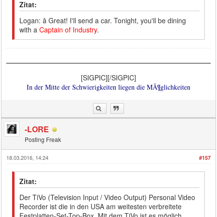
Zitat:
Logan: â Great! I'll send a car. Tonight, you'll be dining
with a
Captain of Industry
.
[SIGPIC][/SIGPIC]
In der Mitte der Schwierigkeiten liegen die MÃ¶glichkeiten
-LORE
Posting Freak
18.03.2016, 14:24
#157
Zitat:
Der TiVo (Television Input / Video Output) Personal Video
Recorder ist die in den USA am weitesten verbreitete
Festplatten-Set-Top-Box. Mit dem TiVo ist es möglich,