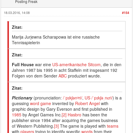
Posting Freak
18.03.2016, 14:08
#154
Zitat:
Marija Jurjewna Scharapowa ist eine russische
Tennisspielerin
Zitat:
Full House
war eine
US-amerikanische
Sitcom
, die in den
Jahren 1987 bis 1995 in acht Staffeln mit insgesamt 192
Folgen von dem Sender
ABC
produziert wurde.
Zitat:
Pictionary
(pronunciation:
/ˈpɪkʃənᵊri/
,
US
/ˈpɪkʃəˌnɛri/
) is a
guessing
word game
invented by
Robert Angel
with
graphic design by Gary Everson and first published in
1985
by Angel Games Inc.
[2]
Hasbro
has been the
publisher since 1994 after acquiring the games business
of Western Publishing.
[3]
The game is played with
teams
with
players
trying to identify specific
words
from their