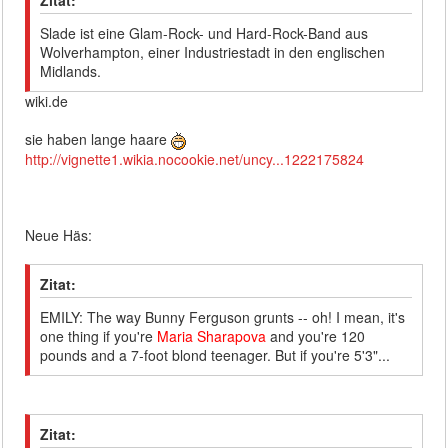
Slade ist eine Glam-Rock- und Hard-Rock-Band aus
Wolverhampton, einer Industriestadt in den englischen
Midlands.
wiki.de
sie haben lange haare
http://vignette1.wikia.nocookie.net/uncy...1222175824
Neue Häs:
Zitat:
EMILY: The way Bunny Ferguson grunts -- oh! I mean, it's
one thing if you're
Maria Sharapova
and you're 120
pounds and a 7-foot blond teenager. But if you're 5'3"...
Zitat: