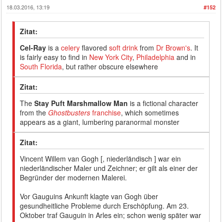
18.03.2016, 13:19
#152
Zitat:
Cel-Ray
is a
celery
flavored
soft drink
from
Dr Brown's
. It
is fairly easy to find in
New York City
,
Philadelphia
and in
South Florida
, but rather obscure elsewhere
Zitat:
The
Stay Puft Marshmallow Man
is a fictional character
from the
Ghostbusters
franchise
, which sometimes
appears as a giant, lumbering paranormal monster
Zitat:
Vincent Willem van Gogh [, niederländisch ] war ein
niederländischer Maler und Zeichner; er gilt als einer der
Begründer der modernen Malerei.
Vor Gauguins Ankunft klagte van Gogh über
gesundheitliche Probleme durch Erschöpfung. Am 23.
Oktober traf Gauguin in Arles ein; schon wenig später war