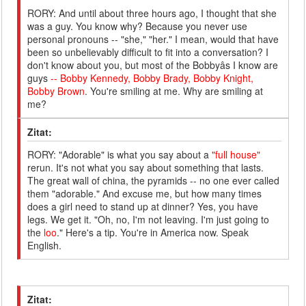
RORY: And until about three hours ago, I thought that she
was a guy. You know why? Because you never use
personal pronouns -- "she," "her." I mean, would that have
been so unbelievably difficult to fit into a conversation? I
don't know about you, but most of the Bobbyâs I know are
guys
-- Bobby Kennedy, Bobby Brady, Bobby Knight,
Bobby Brown
. You're smiling at me. Why are smiling at
me?
Zitat:
RORY: "Adorable" is what you say about a
"full house"
rerun. It's not what you say about something that lasts.
The great wall of china, the pyramids -- no one ever called
them "adorable." And excuse me, but how many times
does a girl need to stand up at dinner? Yes, you have
legs. We get it. "Oh, no, I'm not leaving. I'm just going to
the
loo
." Here's a tip. You're in America now. Speak
English.
Zitat: