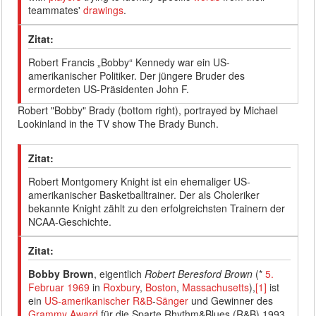
teammates'
drawings
.
Zitat:
Robert Francis „Bobby“ Kennedy war ein US-
amerikanischer Politiker. Der jüngere Bruder des
ermordeten US-Präsidenten John F.
Robert "Bobby" Brady (bottom right), portrayed by Michael
Lookinland in the TV show The Brady Bunch.
Zitat:
Robert Montgomery Knight ist ein ehemaliger US-
amerikanischer Basketballtrainer. Der als Choleriker
bekannte Knight zählt zu den erfolgreichsten Trainern der
NCAA-Geschichte.
Zitat:
Bobby Brown
, eigentlich
Robert Beresford Brown
(*
5.
Februar
1969
in
Roxbury
,
Boston
,
Massachusetts
),
[1]
ist
ein
US-amerikanischer
R&B
-
Sänger
und Gewinner des
Grammy Award
für die Sparte Rhythm&Blues (R&B) 1993.