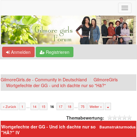
Anmelden
Registrieren
GilmoreGirls.de - Community in Deutschland
GilmoreGirls
Wortgefechte der GG - und ich dachte nur so "Hä?"
« Zurück
1
…
14
15
17
18
…
75
Weiter »
16
Themabewertung:
Wortgefechte der GG - Und ich dachte nur so
Baumstrukturmodus
"HÃ?" IV