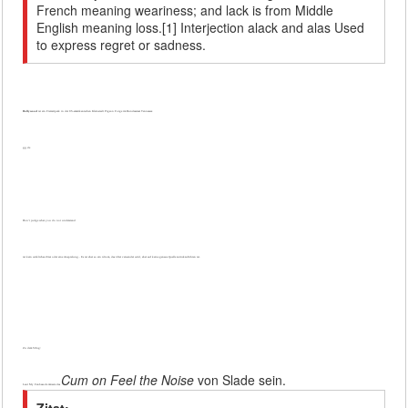
French meaning weariness; and lack is from Middle
English meaning loss.[1] Interjection alack and alas Used
to express regret or sadness.
Dollywood
ist ein Freizeitpark in der US-amerikanischen Kleinstadt Pigeon Forge im Bundesstaat Tennessee
gg.de
Don't judge what you do not understand
ist kein wirkliches Zitat oder eine Anspielung.. Es ist eher so ein idiom, das öfter verwendet wird, aber auf keine genaue Quelle zurückzuführen ist.
Zu dem SOng:
Cum on Feel the Noise
von Slade sein.
Laut My Fanbase.de müsste das
Zitat: