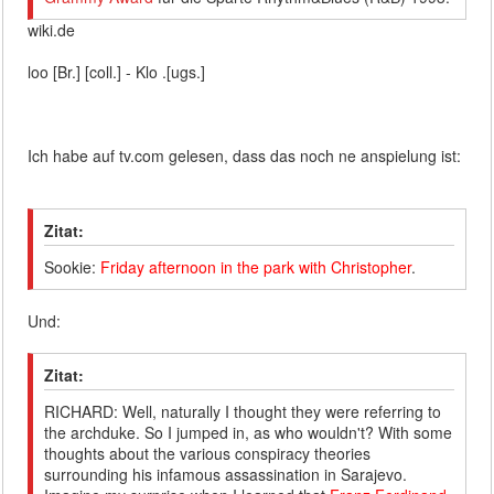
wiki.de
loo [Br.] [coll.] - Klo .[ugs.]
Ich habe auf tv.com gelesen, dass das noch ne anspielung ist:
Zitat:
Sookie:
Friday afternoon in the park with Christopher
.
Und:
Zitat:
RICHARD: Well, naturally I thought they were referring to
the archduke. So I jumped in, as who wouldn't? With some
thoughts about the various conspiracy theories
surrounding his infamous assassination in Sarajevo.