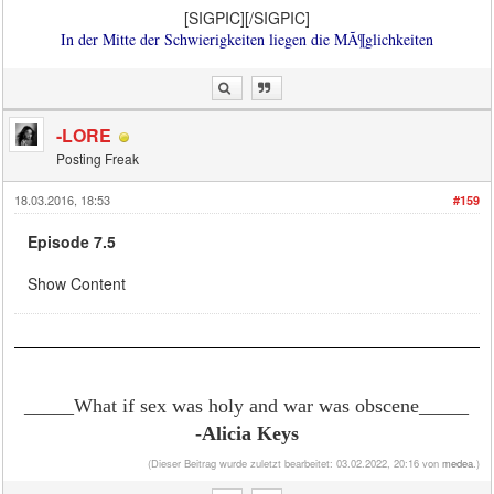
[SIGPIC][/SIGPIC]
In der Mitte der Schwierigkeiten liegen die MÃ¶glichkeiten
-LORE
Posting Freak
18.03.2016, 18:53
#159
Episode 7.5
Show Content
_____What if sex was holy and war was obscene
_____
-Alicia Keys
(Dieser Beitrag wurde zuletzt bearbeitet: 03.02.2022, 20:16 von
medea
.)