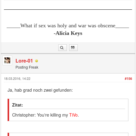
_____What if sex was holy and war was obscene
_____
-Alicia Keys
Lore-01
Posting Freak
18.03.2016, 14:22
#156
Ja, hab grad noch zwei gefunden:
Zitat:
Christopher: You're killing my
TiVo
.