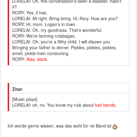
LORELAI: Oh, this conversation's been a disaster, hasn't
it?
RORY: Yes, it has.
LORELAI: All right. Bring-bring. Hi, Rory. How are you?
RORY: Hi, mom. Logan's in town.
LORELAI: Oh, my goodness. That's wonderful.
RORY: We're farming rutabagas.
LORELAI: Oh, you're a filthy child. I will disown you.
Bringing your father to dinner. Pickles, pickles, pickles,
smell, pickle-train conducting.
RORY:
Alas, alack
.
Zitat:
[Music plays]
LORELAI: oh, no. You know my rule about
hair bands
.
Ich würde gerne wissen, was das wohl für ne Band ist