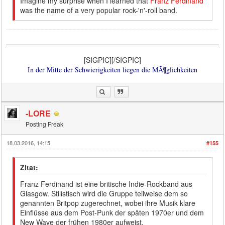
Imagine my surprise when I learned that
Franz Ferdinand
was the name of a very popular rock-'n'-roll band.
[SIGPIC][/SIGPIC]
In der Mitte der Schwierigkeiten liegen die MÃ¶glichkeiten
-LORE
Posting Freak
18.03.2016, 14:15
#155
Zitat:
Franz Ferdinand ist eine britische Indie-Rockband aus
Glasgow. Stilistisch wird die Gruppe teilweise dem so
genannten Britpop zugerechnet, wobei ihre Musik klare
Einflüsse aus dem Post-Punk der späten 1970er und dem
New Wave der frühen 1980er aufweist.