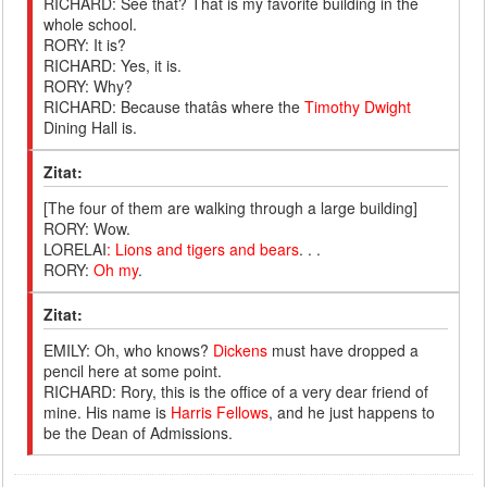
RICHARD: See that? That is my favorite building in the
whole school.
RORY: It is?
RICHARD: Yes, it is.
RORY: Why?
RICHARD: Because thatâs where the
Timothy Dwight
Dining Hall is.
Zitat:
[The four of them are walking through a large building]
RORY: Wow.
LORELAI
: Lions and tigers and bears
. . .
RORY:
Oh my
.
Zitat:
EMILY: Oh, who knows?
Dickens
must have dropped a
pencil here at some point.
RICHARD: Rory, this is the office of a very dear friend of
mine. His name is
Harris Fellows
, and he just happens to
be the Dean of Admissions.