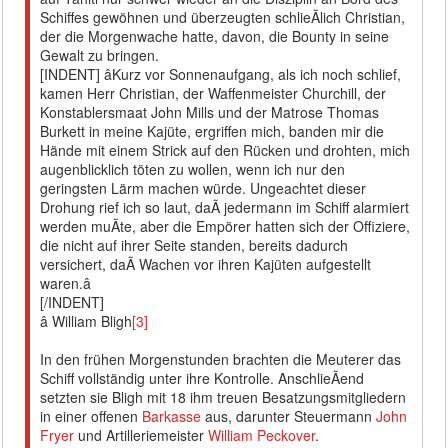
Schiffes gewöhnen und überzeugten schlieÃlich Christian,
der die Morgenwache hatte, davon, die Bounty in seine
Gewalt zu bringen.
[INDENT] âKurz vor Sonnenaufgang, als ich noch schlief,
kamen Herr Christian, der Waffenmeister Churchill, der
Konstablersmaat John Mills und der Matrose Thomas
Burkett in meine Kajüte, ergriffen mich, banden mir die
Hände mit einem Strick auf den Rücken und drohten, mich
augenblicklich töten zu wollen, wenn ich nur den
geringsten Lärm machen würde. Ungeachtet dieser
Drohung rief ich so laut, daÃ jedermann im Schiff alarmiert
werden muÃte, aber die Empörer hatten sich der Offiziere,
die nicht auf ihrer Seite standen, bereits dadurch
versichert, daÃ Wachen vor ihren Kajüten aufgestellt
waren.â
[/INDENT]
â William Bligh
[3]
In den frühen Morgenstunden brachten die Meuterer das
Schiff vollständig unter ihre Kontrolle. AnschlieÃend
setzten sie Bligh mit 18 ihm treuen Besatzungsmitgliedern
in einer offenen
Barkasse
aus, darunter Steuermann
John
Fryer
und Artilleriemeister
William Peckover
.