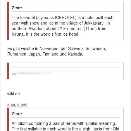
Zitat:
The Icehotel (styled as ICEHOTEL) is a hotel built each
year with snow and ice in the village of Jukkasjärvi, in
northern Sweden, about 17 kilometres (11 mi) from
Kiruna. It is the world's first ice hotel
Es gibt welche in Norwegen, der Schweiz, Schweden,
Rumänien, Japan, Finnland und Kanada.
Zitat:
Mea culpa (lateinisch meine Schuld) sind Worte aus dem Schuldbekenntnis Confiteor (âIch bekenneâ), das seit dem 11. Jahrhundert in der katholischen Kirche gesprochen wird:
er deutsche Text lautet:
[INDENT] âIch bekenne [â¦] ich habe gesündigt in Gedanken, Worten und Werken
durch meine Schuld, durch meine Schuld, durch meine groÃe Schuld [â¦]]â
[/INDENT]
wiki.de
alas, alack
Zitat:
An idiom combining a pair of terms with similar meaning.
The first syllable in each word is like a sigh; las is from Old