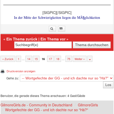
[SIGPIC][/SIGPIC]
In der Mitte der Schwierigkeiten liegen die MÃ¶glichkeiten
«
Ein Thema zurück
|
Ein Thema vor
»
« Zurück
1
…
14
15
17
18
…
75
Weiter »
16
Druckversion anzeigen
Gehe zu:
Benutzer, die gerade dieses Thema anschauen: 4 Gast/Gäste
GilmoreGirls.de - Community in Deutschland
GilmoreGirls
Wortgefechte der GG - und ich dachte nur so "Hä?"