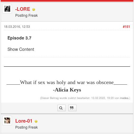
-LORE
Posting Freak
18.03.2016, 12:53
#151
Episode 3.7
Show Content
_____What if sex was holy and war was obscene
_____
-Alicia Keys
(Dieser Beitrag wurde zuletzt bearbeitet: 13.02.2022, 19:20 von
medea
.)
Lore-01
Posting Freak