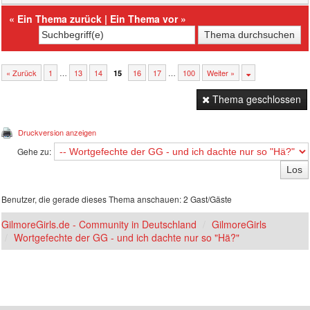
«
Ein Thema zurück
|
Ein Thema vor
»
« Zurück
1
…
13
14
16
17
…
100
Weiter »
15
Thema geschlossen
Druckversion anzeigen
Gehe zu:
Benutzer, die gerade dieses Thema anschauen: 2 Gast/Gäste
GilmoreGirls.de - Community in Deutschland
GilmoreGirls
Wortgefechte der GG - und ich dachte nur so "Hä?"