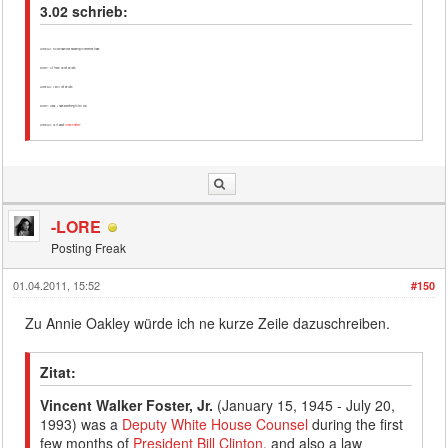
3.02 schrieb:
LORELAI: So you have your swearing in ceremony today.
RORY: At three, do not be late.
LORELAI: I will not be late.
RORY: Okay, I have something to tell you.
LORELAI: Is it about
Vince Foster
?
-LORE
Posting Freak
01.04.2011, 15:52
#150
Zu Annie Oakley würde ich ne kurze Zeile dazuschreiben.
Zitat:
Vincent Walker Foster, Jr.
(January 15, 1945 - July 20,
1993) was a
Deputy White House Counsel
during the first
few months of
President
Bill Clinton
, and also a law