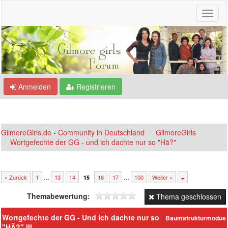
Anmelden
Registrieren
GilmoreGirls.de - Community in Deutschland
GilmoreGirls
Wortgefechte der GG - und ich dachte nur so "Hä?"
« Zurück
1
…
13
14
16
17
…
100
Weiter »
15
Themabewertung:
Thema geschlossen
Wortgefechte der GG - Und ich dachte nur so
Baumstrukturmodus
"HÃ?" III