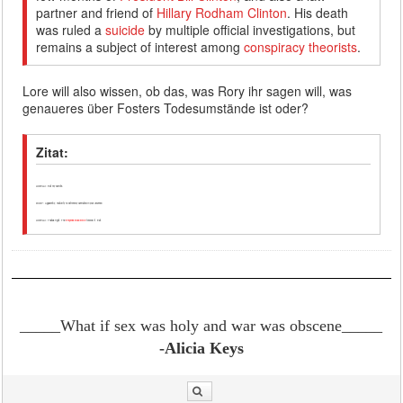
partner and friend of
Hillary Rodham Clinton
. His death
was ruled a
suicide
by multiple official investigations, but
remains a subject of interest among
conspiracy theorists
.
Lore will also wissen, ob das, was Rory ihr sagen will, was
genaueres über Fosters Todesumstände ist oder?
Zitat:
LORELAI: Eat my carrots.
RORY: Apparently, maturity is extremely overrated in your universe.
LORELAI: Thatâs right. The
Empress Bobo Belle
forbids it. Eat.
_____What if sex was holy and war was obscene
_____
-Alicia Keys