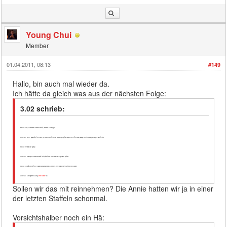
Young Chui
Member
01.04.2011, 08:13
#149
Hallo, bin auch mal wieder da.
Ich hätte da gleich was aus der nächsten Folge:
3.02 schrieb:
EMILY: Yes, I remember Shauna Christy, she was a lovely girl.
LORELAI: Well, apparently this lovely girl came home to find her husband giving the nanny a nice little bonus package. And they say good help is hard to find.
EMILY: Thatâs just gossip.
LORELAI: Gossip? The man was shot thirty-five times. He looks like a sprinkler system.
EMILY: I canât believe this. Shauna was always such a nice girl. She was bright, cultured, well-spoken.
LORELAI: And apparently a big
Annie Oakley
fan.
Sollen wir das mit reinnehmen? Die Annie hatten wir ja in einer
der letzten Staffeln schonmal.
Vorsichtshalber noch ein Hä: