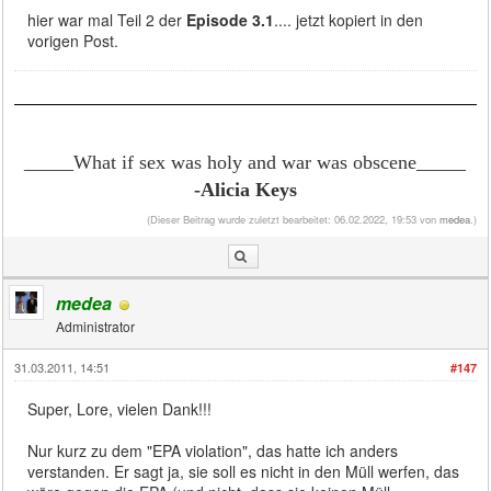
hier war mal Teil 2 der
Episode 3.1
.... jetzt kopiert in den
vorigen Post.
_____What if sex was holy and war was obscene
_____
-Alicia Keys
(Dieser Beitrag wurde zuletzt bearbeitet: 06.02.2022, 19:53 von
medea
.)
medea
Administrator
31.03.2011, 14:51
#147
Super, Lore, vielen Dank!!!
Nur kurz zu dem "EPA violation", das hatte ich anders
verstanden. Er sagt ja, sie soll es nicht in den Müll werfen, das