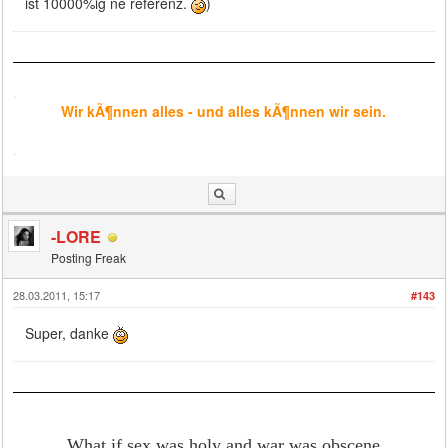
ist 10000%ig ne referenz.
)
.
Wir kÃ¶nnen alles - und alles kÃ¶nnen wir sein.
.
-LORE
Posting Freak
28.03.2011, 15:17
#143
Super, danke
_____What if sex was holy and war was obscene
_____