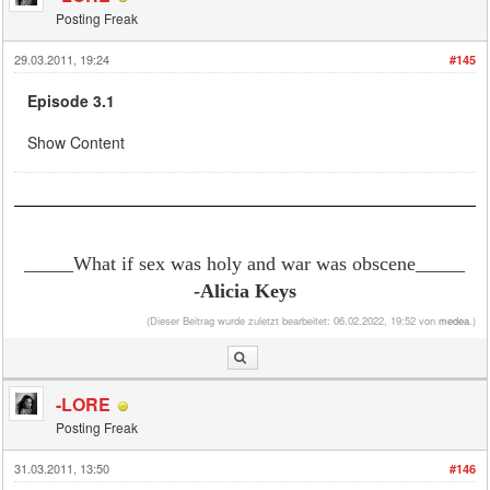
Posting Freak
29.03.2011, 19:24
#145
Episode 3.1
Show Content
_____What if sex was holy and war was obscene
_____
-Alicia Keys
(Dieser Beitrag wurde zuletzt bearbeitet: 06.02.2022, 19:52 von
medea
.)
-LORE
Posting Freak
31.03.2011, 13:50
#146