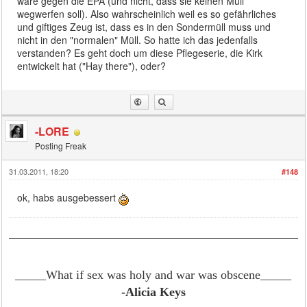
wäre gegen die EPA (und nicht, dass sie keinen Müll
wegwerfen soll). Also wahrscheinlich weil es so gefährliches
und giftiges Zeug ist, dass es in den Sondermüll muss und
nicht in den "normalen" Müll. So hatte ich das jedenfalls
verstanden? Es geht doch um diese Pflegeserie, die Kirk
entwickelt hat ("Hay there"), oder?
-LORE
Posting Freak
31.03.2011, 18:20
#148
ok, habs ausgebessert
_____What if sex was holy and war was obscene
_____
-Alicia Keys