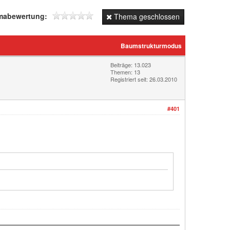
mabewertung:
Thema geschlossen
Baumstrukturmodus
Beiträge: 13.023
Themen: 13
Registriert seit: 26.03.2010
#401