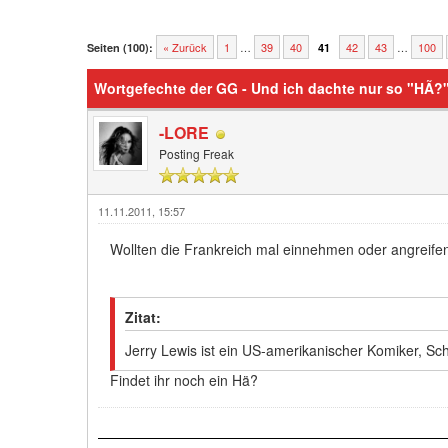
0 Bewertung(en) - 0 im Durchschnitt
1
2
3
4
5
« Zurück
1
…
39
40
42
43
…
100
Seiten (100):
41
Wortgefechte der GG - Und ich dachte nur so "HÃ?" 
-LORE
Posting Freak
11.11.2011, 15:57
Wollten die Frankreich mal einnehmen oder angreife
Zitat:
Jerry Lewis ist ein US-amerikanischer Komiker, Sc
Findet ihr noch ein Hä?