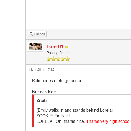
Suchen
Lore-01
Posting Freak
11.11.2011, 17:12
Kein neues mehr gefunden.
Nur das hier:
Zitat:
[Emily walks in and stands behind Lorelai]
SOOKIE: Emily, hi.
LORELAI: Oh, thatâs nice
. Thatâs very high school