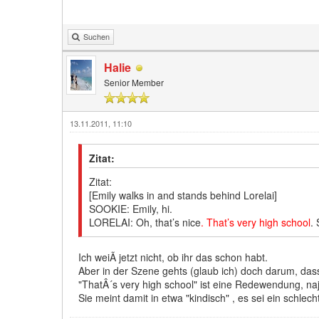
Suchen
Halie
Senior Member
13.11.2011, 11:10
Zitat:
Zitat:
[Emily walks in and stands behind Lorelai]
SOOKIE: Emily, hi.
LORELAI: Oh, that’s nice
. That’s very high school
.
Ich weiÃ jetzt nicht, ob ihr das schon habt.
Aber in der Szene gehts (glaub ich) doch darum, dass 
"ThatÂ´s very high school" ist eine Redewendung, naja
Sie meint damit in etwa "kindisch" , es sei ein schlech