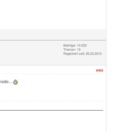
Beiträge: 13.023
Themen: 13
Registriert seit: 26.03.2010
#405
modo...