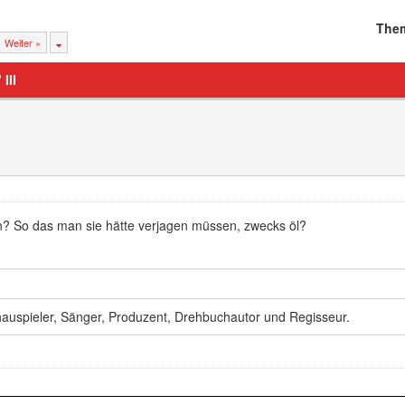
The
Weiter »
III
n? So das man sie hätte verjagen müssen, zwecks öl?
hauspieler, Sänger, Produzent, Drehbuchautor und Regisseur.