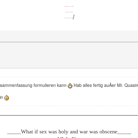
[SIGPIC]
http://forum.gilmoregirls.de/member.php?
[/SIGPIC]
"Every song ends, but is that any
Peyton:
.]
reason not to enjoy the music!"
[SIZE=1]
me
 Zusammenfassung formulieren kann
Hab alles fertig auÃer Mr. Quasi
ein
_____What if sex was holy and war was obscene
_____