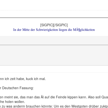
[SIGPIC][/SIGPIC]
In der Mitte der Schwierigkeiten liegen die MÃ¶glichkeiten
nn ich zeit habe, kuck ich mal.
er Deutschen Fassung:
 meint sie, das man das Ãl auf die Feinde kippen kann. Also soll Qua
che holen wollen.
ch zu was anderm brauchen könnte: Um es den Westgoten drüber zukippen