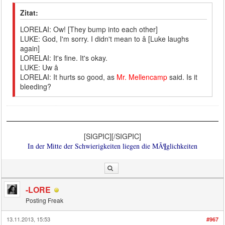
Zitat:
LORELAI: Ow! [They bump into each other]
LUKE: God, I'm sorry. I didn't mean to â [Luke laughs
again]
LORELAI: It's fine. It's okay.
LUKE: Uw â
LORELAI: It hurts so good, as
Mr. Mellencamp
said. Is it
bleeding?
[SIGPIC][/SIGPIC]
In der Mitte der Schwierigkeiten liegen die MÃ¶glichkeiten
-LORE
Posting Freak
13.11.2013, 15:53
#967