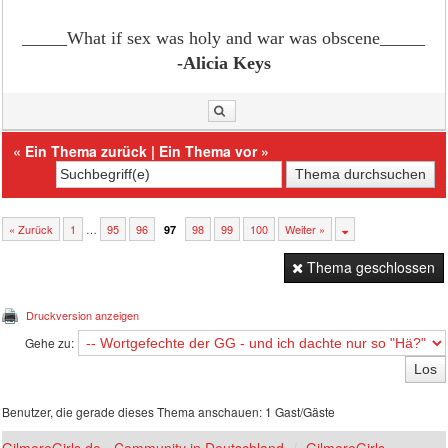
_____What if sex was holy and war was obscene
_____
-Alicia Keys
«
Ein Thema zurück
|
Ein Thema vor
»
« Zurück
1
…
95
96
98
99
100
Weiter »
97
Thema geschlossen
Druckversion anzeigen
Gehe zu:
Benutzer, die gerade dieses Thema anschauen: 1 Gast/Gäste
GilmoreGirls.de - Community in Deutschland
GilmoreGirls