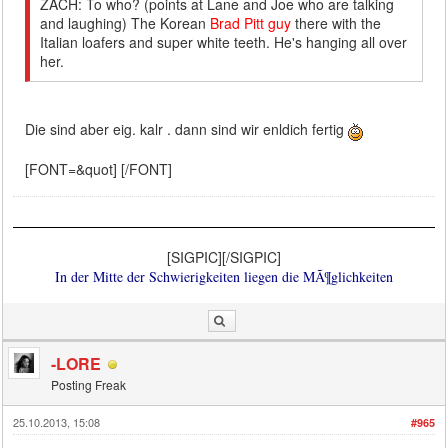
ZACH: To who? (points at Lane and Joe who are talking
and laughing) The Korean
Brad Pitt guy
there with the
Italian loafers and super white teeth. He's hanging all over
her.
Die sind aber eig. kalr . dann sind wir enldich fertig
[FONT=&quot] [/FONT]
[SIGPIC][/SIGPIC]
In der Mitte der Schwierigkeiten liegen die MÃ¶glichkeiten
-LORE
Posting Freak
25.10.2013, 15:08
#965