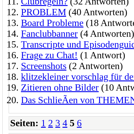
Clubregeln?
(32 Antworten)
PROBLEM
(40 Antworten)
Board Probleme
(18 Antwort
Fanclubbanner
(4 Antworten
Transcripte und Episodengui
Frage zu Chat!
(1 Antwort)
Screenshots
(2 Antworten)
klitzekleiner vorschlag für d
Zitieren ohne Bilder
(10 Antw
Das SchlieÃen von THEME
Seiten:
1
2
3
4
5
6