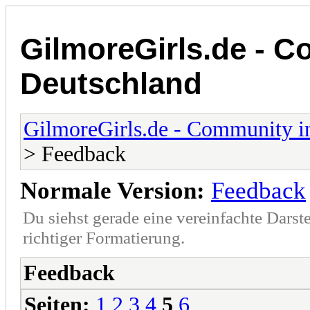
GilmoreGirls.de - C
Deutschland
GilmoreGirls.de - Community i
> Feedback
Normale Version:
Feedback
Du siehst gerade eine vereinfachte Darst
richtiger Formatierung.
Feedback
Seiten:
1
2
3
4
5
6