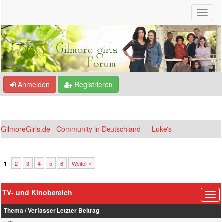
Anmelden
Registrieren
GilmoreGirls.de - Community in Deutschland
Luke's
2
3
4
5
6
Weiter »
1
TV- und Kinobereich
Thema
/
Verfasser
Letzter Beitrag