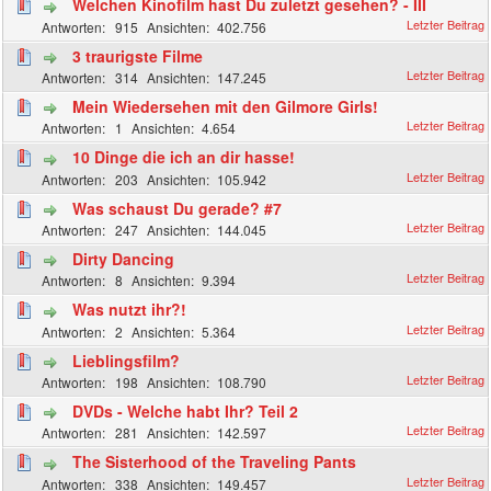
Welchen Kinofilm hast Du zuletzt gesehen? - III
915
402.756
3 traurigste Filme
314
147.245
Mein Wiedersehen mit den Gilmore Girls!
1
4.654
10 Dinge die ich an dir hasse!
203
105.942
Was schaust Du gerade? #7
247
144.045
Dirty Dancing
8
9.394
Was nutzt ihr?!
2
5.364
Lieblingsfilm?
198
108.790
DVDs - Welche habt Ihr? Teil 2
281
142.597
The Sisterhood of the Traveling Pants
338
149.457