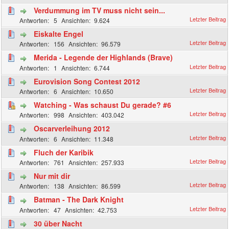
Verdummung im TV muss nicht sein...
5
9.624
Eiskalte Engel
156
96.579
Merida - Legende der Highlands (Brave)
1
6.744
Eurovision Song Contest 2012
6
10.650
Watching - Was schaust Du gerade? #6
998
403.042
Oscarverleihung 2012
6
11.348
Fluch der Karibik
761
257.933
Nur mit dir
138
86.599
Batman - The Dark Knight
47
42.753
30 über Nacht